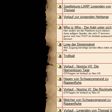
Spielleitung LARP Legenden von
Thorwal
Vorlauf zur singenden Herberge
Who is Who - Der Adel unter sich
Hier wollen wir die Plattform euch bieten,
dass adligen Speiler, die sich IT kennen,
gerne sich hier IT/OT im Vorfeld austausc
können
Loge der Dreieinigkeit
Wer Zugang benötigt sendet Mirco bitte e
PN
Trollball
Vorlauf - Nostria VII: Die
Namenlosen Tage
OT-Fragen im Vorlauf zu Nos VII
Hagen von Schwarzengrund zu
Rappenfluhe
Vorlauf - Nostria VI: Die Rückkeh
OT-Fragen im Vorlauf zu Nos VI
Melcher von Schwarzengrund zu
Rappenfluhe
Vorlauf - Legenden von Thorwal V