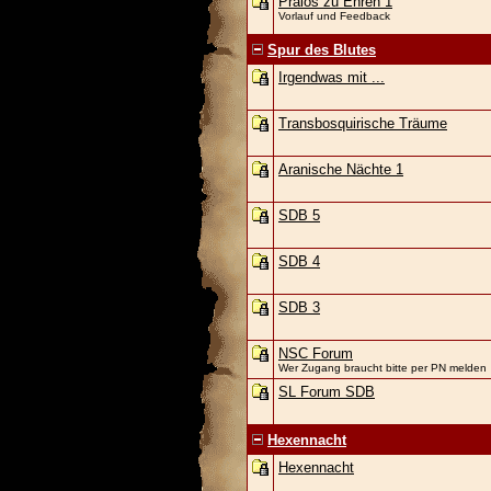
Praios zu Ehren 1
Vorlauf und Feedback
Spur des Blutes
Irgendwas mit ...
Transbosquirische Träume
Aranische Nächte 1
SDB 5
SDB 4
SDB 3
NSC Forum
Wer Zugang braucht bitte per PN melden
SL Forum SDB
Hexennacht
Hexennacht