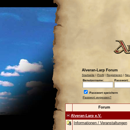
Alveran-Larp Forum
Startseite
|
Profil
|
Registrieren
|
Neu
Benutzername:
Passwort:
Passwort speichern
Passwort vergessen?
Forum
Alveran-Larp e.V.
Informationen / Veranstaltungen