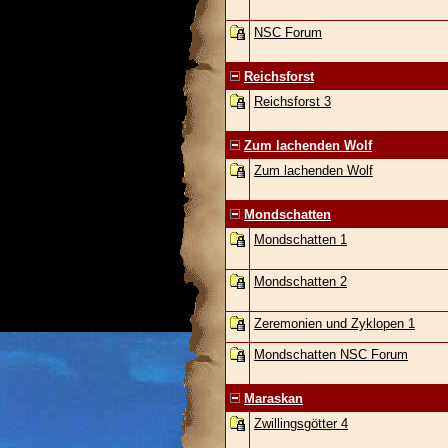
NSC Forum
Reichsforst
Reichsforst 3
Zum lachenden Wolf
Zum lachenden Wolf
Mondschatten
Mondschatten 1
Mondschatten 2
Zeremonien und Zyklopen 1
Mondschatten NSC Forum
Maraskan
Zwillingsgötter 4