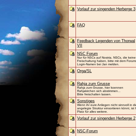
Vorlauf zur singenden Herberge 3
FAQ
Feedback Legenden von Thorwal
VII
NSC Forum
Nur für NSCs auf Nostria. NSCs, die keine
Freischaltung haben, bitte mit dem Forum
Login-Namen bei Jan melden.
Orga/SL
Rahja zum Grusse
Rahja zum Grusse, hier koennen
Rahjakirchen sich abstimmen...
Bitte freischalten lassen.
Sonstiges
Wenn ihr eure Anliegen nicht sinnvoll in di
angelegte Struktur einsortieren könnt, ist 
Platz für alles weitere.
Vorlauf zur singenden Herberge 2
NSC-Forum