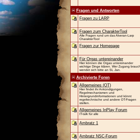
Fragen und Antworten
Fragen zu LARP
Fragen zum CharakterTool
Alle Fragen rund um das Alveran-Larp
CharakterTool
Fragen zur Homepage
Für Orgas untereinander
Hier können die Orgas untereinander
wichtige Dinge klären. Wer Zugang brauch
wendet sich bitte an SL Jan.
Archivierte Foren
Allgemeines (OT)
Hier findet ihr Ankündigungen,
Regelmechanismen und
Hintergrundinformationen und könnt
regeltechnische und andere OT-Fragen
stellen.
Allgemeines InPlay Forum
IT-talk für alle
Ambratz 1
Ambratz NSC-Forum