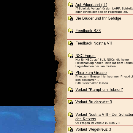
Auf Pilgerfahrt (IT)
IT-Spiel als Vorlauf für den LARP. Schließt
euch einem der beiden Pilgerzüge an.
Die Brüder und Ihr Gefolge
Feedback BZ3
Feedback Nostria VII
NSC Forum
Nur für NSCs auf SL3. NSCs, die keine
Freischaltung haben, bitte mit dem Forum
Login-Namen bei Jan melden.
Phex zum Grusse
Phex zum Grusse, hier koennen Phexkirc
sich abstimmen...
Bitte freischalten lassen.
Vorlauf "Kampf um Tobrien"
Vorlauf Bruderzwist 3
Vorlauf Nostria VIII - Der Schatte
des Ketzers
OT-Fragen im Vorlauf zu Nos VIII
Vorlauf Wegekreuz 3