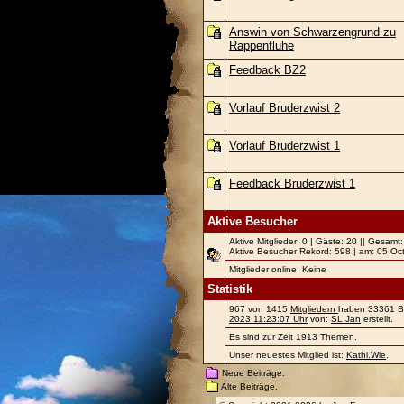
Answin von Schwarzengrund zu
Rappenfluhe
Feedback BZ2
Vorlauf Bruderzwist 2
Vorlauf Bruderzwist 1
Feedback Bruderzwist 1
Aktive Besucher
Aktive Mitglieder: 0 | Gäste: 20 || Gesamt
Aktive Besucher Rekord: 598 | am: 05 Oc
Mitglieder online: Keine
Statistik
967 von 1415
Mitgliedern
haben 33361 Bei
2023 11:23:07 Uhr
von:
SL Jan
erstellt.
Es sind zur Zeit 1913 Themen.
Unser neuestes Mitglied ist:
Kathi.Wie
.
Neue Beiträge.
Alte Beiträge.