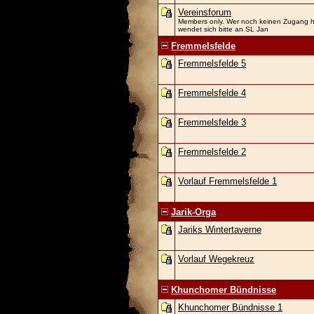
Vereinsforum
Members only. Wer noch keinen Zugang h
wendet sich bitte an SL Jan
Fremmelsfelde
Fremmelsfelde 5
Fremmelsfelde 4
Fremmelsfelde 3
Fremmelsfelde 2
Vorlauf Fremmelsfelde 1
Jarik-Orga
Jariks Wintertaverne
Vorlauf Wegekreuz
Khunchomer Bündnisse
Khunchomer Bündnisse 1