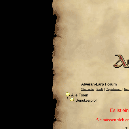
Alveran-Larp Forum
Startseite
|
Profil
|
Registrieren
|
Neu
Alle Foren
Benutzerprofil
Es ist ei
Sie müssen sich an
Z