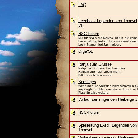
FAQ
Feedback Legenden von Thorwal
VII
NSC Forum
Nur für NSCs auf Nostria. NSCs, die keine
Freischaltung haben, bitte mit dem Forum
Login-Namen bei Jan melden.
Orga/SL
Rahja zum Grusse
Rahja zum Grusse, hier koennen
Rahjakirchen sich abstimmen...
Bitte freischalten lassen.
Sonstiges
Wenn ihr eure Anliegen nicht sinnvoll in di
angelegte Struktur einsortieren könnt, ist 
Platz für alles weitere.
Vorlauf zur singenden Herberge 2
NSC-Forum
Spielleitung LARP Legenden von
Thorwal