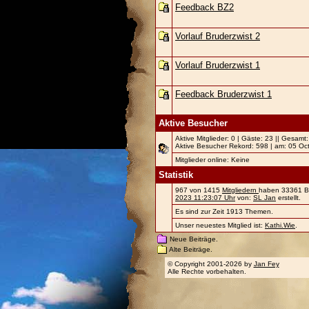
Feedback BZ2
Vorlauf Bruderzwist 2
Vorlauf Bruderzwist 1
Feedback Bruderzwist 1
Aktive Besucher
Aktive Mitglieder: 0 | Gäste: 23 || Gesamt
Aktive Besucher Rekord: 598 | am: 05 Oc
Mitglieder online: Keine
Statistik
967 von 1415
Mitgliedern
haben 33361 Bei
2023 11:23:07 Uhr
von:
SL Jan
erstellt.
Es sind zur Zeit 1913 Themen.
Unser neuestes Mitglied ist:
Kathi.Wie
.
Neue Beiträge.
Alte Beiträge.
© Copyright 2001-2026 by
Jan Fey
Alle Rechte vorbehalten.