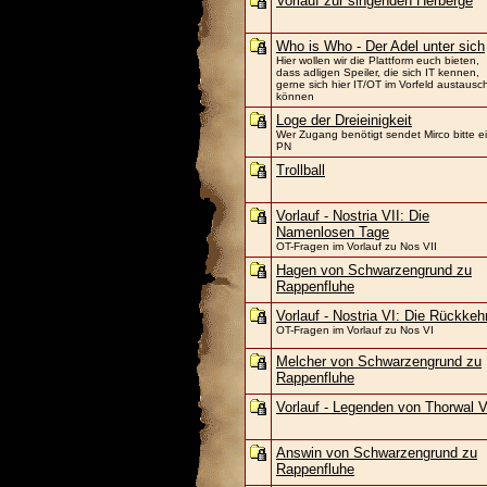
Vorlauf zur singenden Herberge
Who is Who - Der Adel unter sich
Hier wollen wir die Plattform euch bieten,
dass adligen Speiler, die sich IT kennen,
gerne sich hier IT/OT im Vorfeld austausc
können
Loge der Dreieinigkeit
Wer Zugang benötigt sendet Mirco bitte e
PN
Trollball
Vorlauf - Nostria VII: Die
Namenlosen Tage
OT-Fragen im Vorlauf zu Nos VII
Hagen von Schwarzengrund zu
Rappenfluhe
Vorlauf - Nostria VI: Die Rückkeh
OT-Fragen im Vorlauf zu Nos VI
Melcher von Schwarzengrund zu
Rappenfluhe
Vorlauf - Legenden von Thorwal V
Answin von Schwarzengrund zu
Rappenfluhe