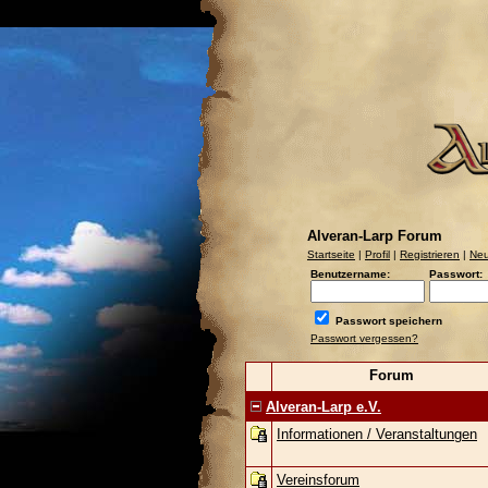
Alveran-Larp Forum
Startseite
|
Profil
|
Registrieren
|
Neu
Benutzername:
Passwort:
Passwort speichern
Passwort vergessen?
Forum
Alveran-Larp e.V.
Informationen / Veranstaltungen
Vereinsforum