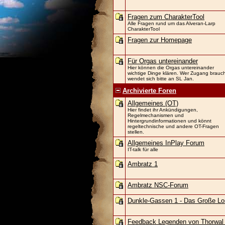
Fragen zum CharakterTool
Alle Fragen rund um das Alveran-Larp
CharakterTool
Fragen zur Homepage
Für Orgas untereinander
Hier können die Orgas untereinander
wichtige Dinge klären. Wer Zugang brauch
wendet sich bitte an SL Jan.
Archivierte Foren
Allgemeines (OT)
Hier findet ihr Ankündigungen,
Regelmechanismen und
Hintergrundinformationen und könnt
regeltechnische und andere OT-Fragen
stellen.
Allgemeines InPlay Forum
IT-talk für alle
Ambratz 1
Ambratz NSC-Forum
Dunkle-Gassen 1 - Das Große Lo
Feedback Legenden von Thorwal