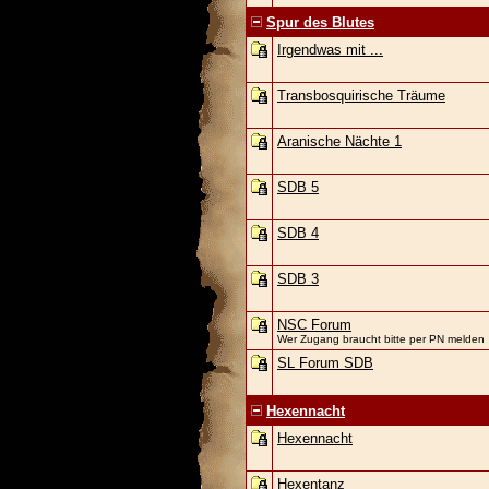
Spur des Blutes
Irgendwas mit ...
Transbosquirische Träume
Aranische Nächte 1
SDB 5
SDB 4
SDB 3
NSC Forum
Wer Zugang braucht bitte per PN melden
SL Forum SDB
Hexennacht
Hexennacht
Hexentanz