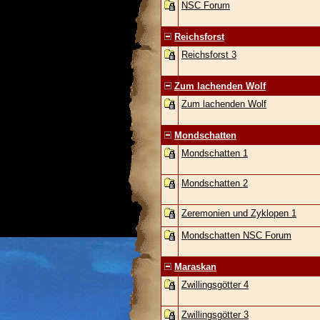
NSC Forum
Reichsforst
Reichsforst 3
Zum lachenden Wolf
Zum lachenden Wolf
Mondschatten
Mondschatten 1
Mondschatten 2
Zeremonien und Zyklopen 1
Mondschatten NSC Forum
Maraskan
Zwillingsgötter 4
Zwillingsgötter 3