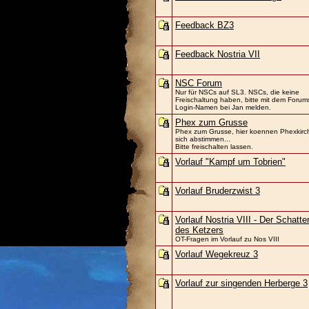
Feedback BZ3
Feedback Nostria VII
NSC Forum
Nur für NSCs auf SL3. NSCs, die keine
Freischaltung haben, bitte mit dem Forum
Login-Namen bei Jan melden.
Phex zum Grusse
Phex zum Grusse, hier koennen Phexkirc
sich abstimmen...
Bitte freischalten lassen.
Vorlauf "Kampf um Tobrien"
Vorlauf Bruderzwist 3
Vorlauf Nostria VIII - Der Schatte
des Ketzers
OT-Fragen im Vorlauf zu Nos VIII
Vorlauf Wegekreuz 3
Vorlauf zur singenden Herberge 3