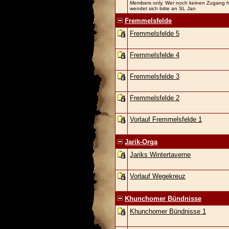
Members only. Wer noch keinen Zugang h
wendet sich bitte an SL Jan
Fremmelsfelde
Fremmelsfelde 5
Fremmelsfelde 4
Fremmelsfelde 3
Fremmelsfelde 2
Vorlauf Fremmelsfelde 1
Jarik-Orga
Jariks Wintertaverne
Vorlauf Wegekreuz
Khunchomer Bündnisse
Khunchomer Bündnisse 1