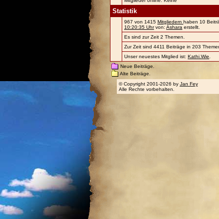
Mitglieder online: Keine
Statistik
967 von 1415
Mitgliedern
haben 10 Beiträ
10:20:35 Uhr
von:
Ashara
erstellt.
Es sind zur Zeit 2 Themen.
Zur Zeit sind 4411 Beiträge in 203 Themen
Unser neuestes Mitglied ist:
Kathi.Wie
.
Neue Beiträge.
Alte Beiträge.
© Copyright 2001-2026 by
Jan Fey
Alle Rechte vorbehalten.