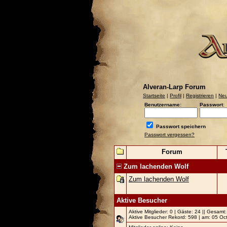
Alveran-Larp Forum
Startseite
|
Profil
|
Registrieren
|
Neu
Benutzername:
Passwort:
Passwort speichern
Passwort vergessen?
Forum
Zum lachenden Wolf
Zum lachenden Wolf
Aktive Besucher
Aktive Mitglieder: 0 | Gäste: 24 || Gesamt
Aktive Besucher Rekord: 598 | am: 05 Oc