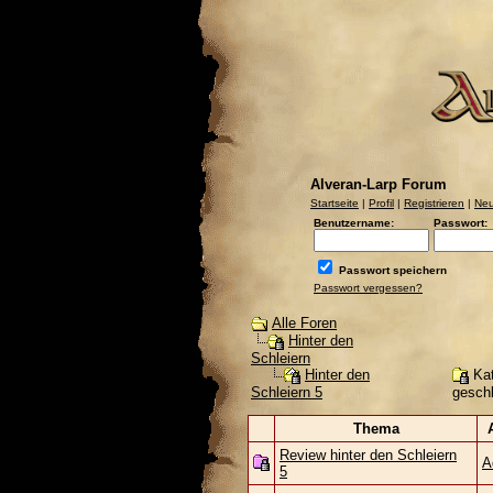
Alveran-Larp Forum
Startseite
|
Profil
|
Registrieren
|
Neu
Benutzername:
Passwort:
Passwort speichern
Passwort vergessen?
Alle Foren
Hinter den
Schleiern
Kat
Hinter den
gesch
Schleiern 5
Thema
Review hinter den Schleiern
A
5