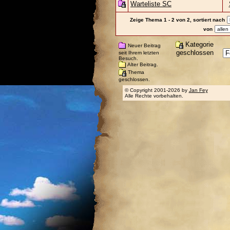
Warteliste SC
Zeige Thema 1 - 2 von 2, sortiert nach
von
Kategorie
Neuer Beitrag
geschlossen
seit Ihrem letzten
Besuch.
Alter Beitrag.
Thema
geschlossen.
© Copyright 2001-2026 by
Jan Fey
Alle Rechte vorbehalten.