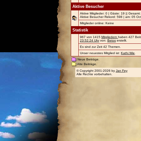
Aktive Besucher
Aktive Mitglieder: 0 | Gäste: 19 || Gesamt
Aktive Besucher Rekord: 598 | am: 05 Oc
Mitglieder online: Keine
Statistik
967 von 1415
Mitgliedern
haben 427 Beitr
23:52:24 Uhr
von:
Betos
erstellt.
Es sind zur Zeit 42 Themen.
Unser neuestes Mitglied ist:
Kathi.Wie
.
Neue Beiträge.
Alte Beiträge.
© Copyright 2001-2026 by
Jan Fey
Alle Rechte vorbehalten.