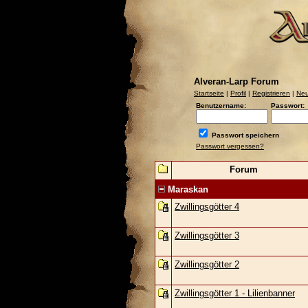
Alveran-Larp Forum
Startseite
|
Profil
|
Registrieren
|
Neu
Benutzername:
Passwort:
Passwort speichern
Passwort vergessen?
Forum
Maraskan
Zwillingsgötter 4
Zwillingsgötter 3
Zwillingsgötter 2
Zwillingsgötter 1 - Lilienbanner