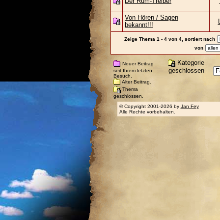
Der Rum-Treiber
Von Hören / Sagen
bekannt!!!
Zeige Thema 1 - 4 von 4, sortiert nach
von
Kategorie
Neuer Beitrag
geschlossen
seit Ihrem letzten
Besuch.
Alter Beitrag.
Thema
geschlossen.
© Copyright 2001-2026 by
Jan Fey
Alle Rechte vorbehalten.