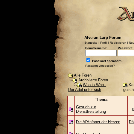
Alveran-Larp Forum
Startseite
|
Profil
|
Registrieren
|
Neu
Benutzername:
Passwort:
Passwort speichern
Passwort vergessen?
Alle Foren
Archivierte Foren
Kat
Who is Who -
gesch
Der Adel unter sich
Thema
Gesuch zur
l
Dienstfreistellung
Die Al'Anfaner der Herzen
Rä