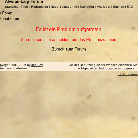
Alveran-Larp Forum
Startseite
|
Profil
|
Registrieren
|
Neue Beiträge
|
Alle Umfragen
|
Mitglieder
|
Suchen
|
FAQ
e Foren
enutzerprofil
Es ist ein Problem aufgetreten!
Sie müssen sich anmelden, um das Profil anzusehen.
Zurück zum Forum
pyright 2001-2026 by
Jan Fey
Mit der Benutzung dieser Website erkennen Sie
 Rechte vorbehalten.
die
Allgemeinen Nutzungsbedingungen
an.
Snitz Forums