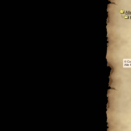
All
B
© Co
Alle