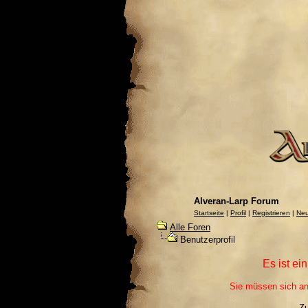
Alveran-Larp Forum
Startseite
|
Profil
|
Registrieren
|
Neu
Alle Foren
Benutzerprofil
Es ist ei
Sie müssen sich an
Z