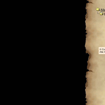
All
B
© Co
Alle