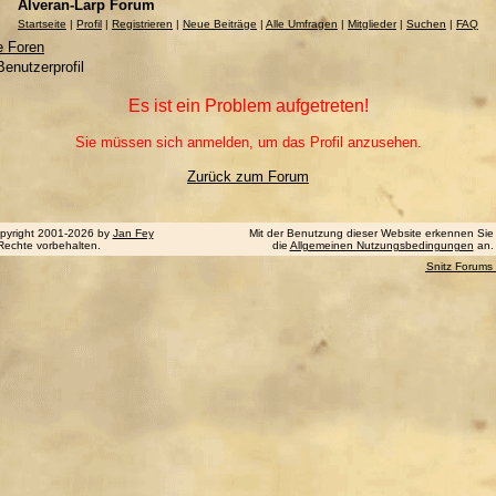
Alveran-Larp Forum
Startseite
|
Profil
|
Registrieren
|
Neue Beiträge
|
Alle Umfragen
|
Mitglieder
|
Suchen
|
FAQ
e Foren
enutzerprofil
Es ist ein Problem aufgetreten!
Sie müssen sich anmelden, um das Profil anzusehen.
Zurück zum Forum
pyright 2001-2026 by
Jan Fey
Mit der Benutzung dieser Website erkennen Sie
 Rechte vorbehalten.
die
Allgemeinen Nutzungsbedingungen
an.
Snitz Forums