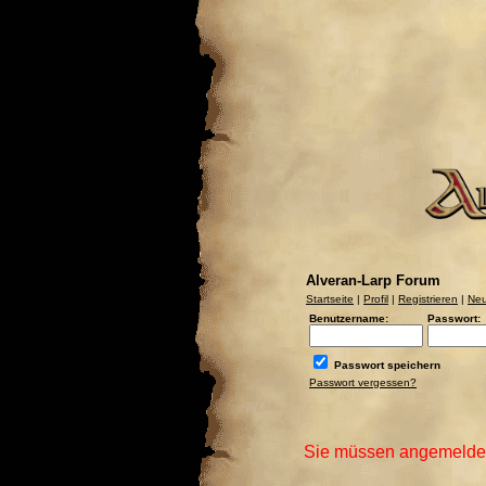
Alveran-Larp Forum
Startseite
|
Profil
|
Registrieren
|
Neu
Benutzername:
Passwort:
Passwort speichern
Passwort vergessen?
Sie müssen angemeldet 