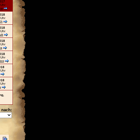
017
 Uhr
ew
018
 Uhr
ch
018
 Uhr
uk
018
 Uhr
ra
018
 Uhr
tos
018
 Uhr
018
 Uhr
a
ng,
 nach: