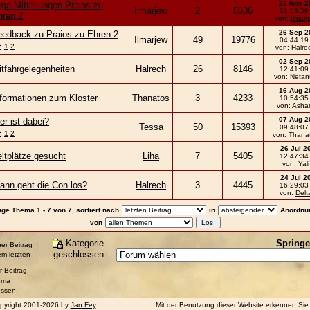
22 Nov 2
ga-Mitteilungen Praios zu
Ilmarjew
2
5636
21:53:59
hren 2
von:
Ilmarj
26 Sep 2
eedback zu Praios zu Ehren 2
Ilmarjew
49
19776
04:44:19
1
2
von:
Halre
02 Sep 2
tfahrgelegenheiten
Halrech
26
8146
12:41:09
von:
Netan
16 Aug 2
nformationen zum Kloster
Thanatos
3
4233
10:54:35
von:
Asha
07 Aug 2
r ist dabei?
Tessa
50
15393
09:48:07
1
2
von:
Thana
26 Jul 2
ltplätze gesucht
Liha
7
5405
12:47:34
von:
Yali
24 Jul 2
ann geht die Con los?
Halrech
3
4445
16:29:03
von:
Delt
ige Thema 1 - 7 von 7, sortiert nach
in
Anordnu
von
Kategorie
Springe
er Beitrag
geschlossen
rem letzten
.
r Beitrag.
ema
ossen.
pyright 2001-2026 by
Jan Fey
Mit der Benutzung dieser Website erkennen Sie