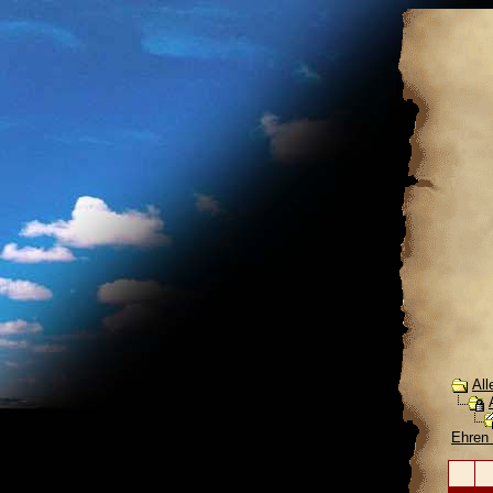
All
Ehren