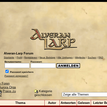
Alveran-Larp Forum
Startseite
|
Profil
|
Registrieren
|
Neue Beiträge
|
Alle Umfragen
|
Mitglieder
|
Suchen
|
FAQ
Benutzername:
Passwort:
Passwort speichern
Passwort vergessen?
e Foren
Aurora Orga
Kategorie
Praios zu
geschlossen
 2
Thema
Autor
Antworten
Gelesen
Letzter B