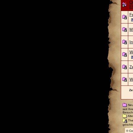
Or
E
F
Mi
I
We
Ze
W
Ze
Neu
seit Ih
Besuch
Alte
Th
geschl
© Co