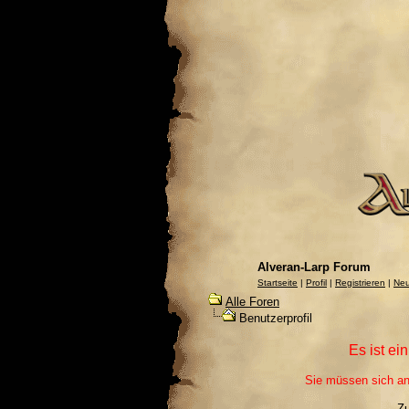
Alveran-Larp Forum
Startseite
|
Profil
|
Registrieren
|
Neu
Alle Foren
Benutzerprofil
Es ist ei
Sie müssen sich an
Z