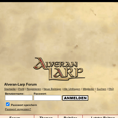
Alveran-Larp Forum
Startseite
|
Profil
|
Registrieren
|
Neue Beiträge
|
Alle Umfragen
|
Mitglieder
|
Suchen
|
FAQ
Benutzername:
Passwort:
Passwort speichern
Passwort vergessen?