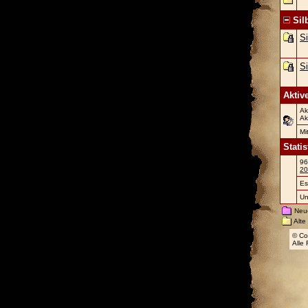
Sil
Si
S
Aktiv
Ak
Ak
Mi
Statis
96
20
Es
Un
Neue
Alte
© Co
Alle