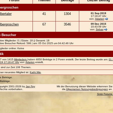
Forum
Themen
Beiträge
Letzter Beitrag
bergroschen
lbertaler
41
1304
01 Sep 2019
17:19:47 Uhr
von:
Adarion
ilbergroschen
67
3546
09 Dec 2015
10:43:59 Uhr
von:
Sebas
e Besucher
tive Mitglieder: 0 | Gäste: 18 || Gesamt: 18
tive Besucher Rekord: 598 | am: 05 Oct 2025 um 04:42:46 Uhr
tglieder online: Keine
tik
7 von 1415
Mitgliedern
haben 4850 Beiträge in 2 Foren erstellt. Der letzte Beitrag wurde am:
01 
19 17:19:47 Uhr
von:
Adarion
erstellt.
 sind zur Zeit 108 Themen.
ser neuestes Mitglied ist:
Kathi.Wie
.
 Beiträge.
 Beiträge.
pyright 2001-2026 by
Jan Fey
Mit der Benutzung dieser Website erkennen Sie
 Rechte vorbehalten.
die
Allgemeinen Nutzungsbedingungen
an.
Snitz Forums