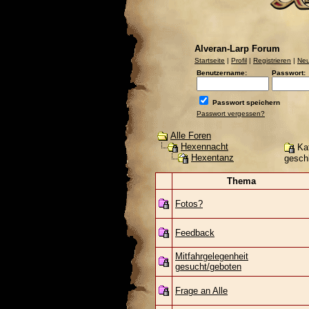
Alveran-Larp Forum
Startseite
|
Profil
|
Registrieren
|
Neu
Benutzername:
Passwort:
Passwort speichern
Passwort vergessen?
Alle Foren
Hexennacht
Kat
Hexentanz
gesch
Thema
Fotos?
Feedback
Mitfahrgelegenheit
gesucht/geboten
Frage an Alle