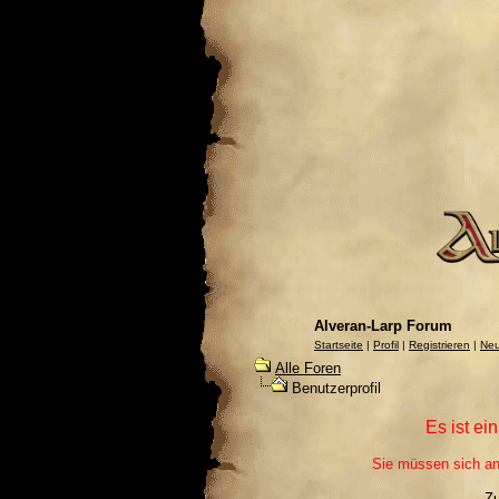
Alveran-Larp Forum
Startseite
|
Profil
|
Registrieren
|
Neu
Alle Foren
Benutzerprofil
Es ist ei
Sie müssen sich an
Z