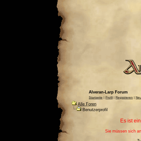
Alveran-Larp Forum
Startseite
|
Profil
|
Registrieren
|
Neu
Alle Foren
Benutzerprofil
Es ist ei
Sie müssen sich an
Z