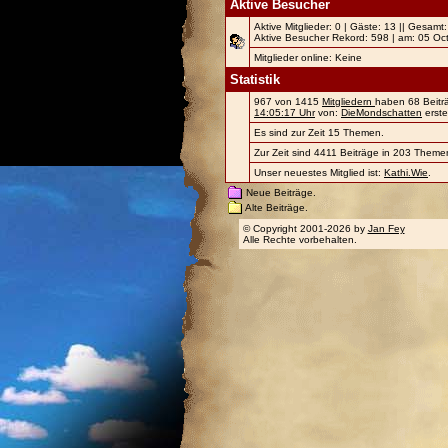
Aktive Besucher
Aktive Mitglieder: 0 | Gäste: 13 || Gesamt
Aktive Besucher Rekord: 598 | am: 05 Oc
Mitglieder online: Keine
Statistik
967 von 1415
Mitgliedern
haben 68 Beiträ
14:05:17 Uhr
von:
DieMondschatten
erstel
Es sind zur Zeit 15 Themen.
Zur Zeit sind 4411 Beiträge in 203 Themen
Unser neuestes Mitglied ist:
Kathi.Wie
.
Neue Beiträge.
Alte Beiträge.
© Copyright 2001-2026 by
Jan Fey
Alle Rechte vorbehalten.