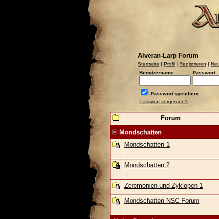
Alveran-Larp Forum
Startseite
|
Profil
|
Registrieren
|
Neu
Benutzername:
Passwort:
Passwort speichern
Passwort vergessen?
Forum
Mondschatten
Mondschatten 1
Mondschatten 2
Zeremonien und Zyklopen 1
Mondschatten NSC Forum