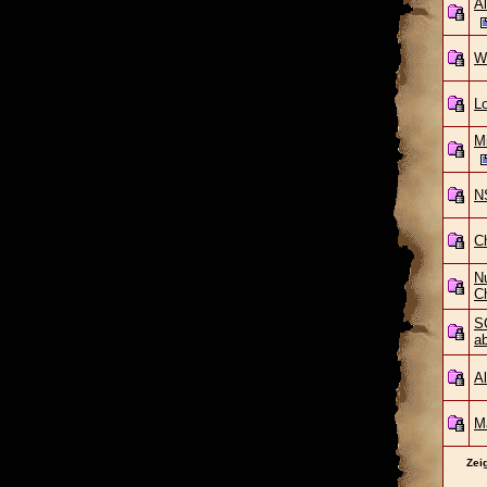
A
W
L
Mi
N
Ch
N
C
S
a
A
Ma
Zei