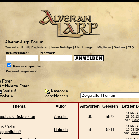
Alveran-Larp Forum
Startseite
|
Profil
|
Registrieren
|
Neue Beiträge
|
Alle Umfragen
|
Mitglieder
|
Suchen
|
FAQ
Benutzername:
Passwort:
Passwort speichern
Passwort vergessen?
e Foren
Archivierte Foren
Kategorie
Vorlauf
geschlossen
zwist 4
Thema
Autor
Antworten
Gelesen
Letzter B
04 Mar 
eedback-Diskussion
Anselm
30
5872
23:29:13
von:
Las
04 Mar 
uo Vadis
Halrech
8
5211
19:03:59
appenfluhe?
von:
Anse