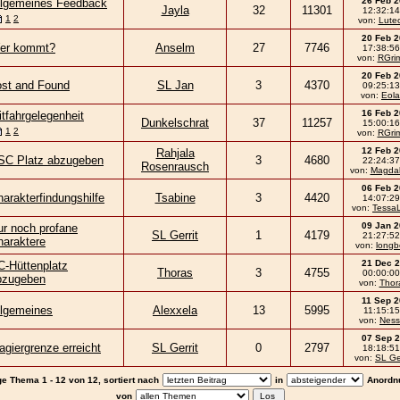
26 Feb 
llgemeines Feedback
Jayla
32
11301
12:32:14
1
2
von:
Lutec
20 Feb 
er kommt?
Anselm
27
7746
17:38:56
von:
RGri
20 Feb 
ost and Found
SL Jan
3
4370
09:25:13
von:
Eol
16 Feb 
tfahrgelegenheit
Dunkelschrat
37
11257
15:00:16
1
2
von:
RGri
12 Feb 
Rahjala
SC Platz abzugeben
3
4680
22:24:37
Rosenrausch
von:
Magda
06 Feb 
arakterfindungshilfe
Tsabine
3
4420
14:07:29
von:
Tessa
09 Jan 
ur noch profane
SL Gerrit
1
4179
21:27:52
haraktere
von:
long
21 Dec 
C-Hüttenplatz
Thoras
3
4755
00:00:00
bzugeben
von:
Thor
11 Sep 
llgemeines
Alexxela
13
5995
11:15:15
von:
Ness
07 Sep 
giergrenze erreicht
SL Gerrit
0
2797
18:18:51
von:
SL Ger
ge Thema 1 - 12 von 12, sortiert nach
in
Anordn
von