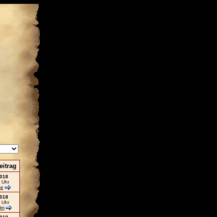
eitrag
2018
 Uhr
se
2018
 Uhr
lm