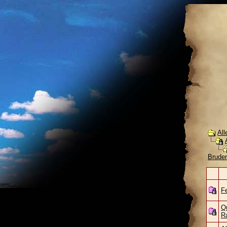
All
Bruder
F
Q
R