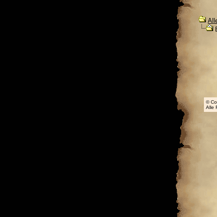
All
B
© Co
Alle