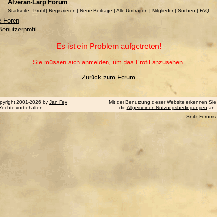
Alveran-Larp Forum
Startseite
|
Profil
|
Registrieren
|
Neue Beiträge
|
Alle Umfragen
|
Mitglieder
|
Suchen
|
FAQ
e Foren
enutzerprofil
Es ist ein Problem aufgetreten!
Sie müssen sich anmelden, um das Profil anzusehen.
Zurück zum Forum
pyright 2001-2026 by
Jan Fey
Mit der Benutzung dieser Website erkennen Sie
 Rechte vorbehalten.
die
Allgemeinen Nutzungsbedingungen
an.
Snitz Forums