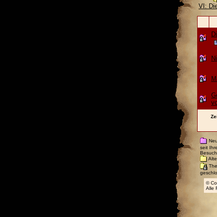
VI: Di
Di
N
Ma
Ge
vo
Ze
Neu
seit Ih
Besuch
Alte
Th
geschl
© Co
Alle