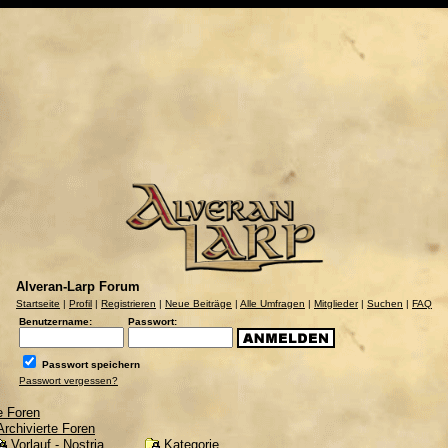
Alveran-Larp Forum
Startseite
|
Profil
|
Registrieren
|
Neue Beiträge
|
Alle Umfragen
|
Mitglieder
|
Suchen
|
FAQ
Benutzername:
Passwort:
Passwort speichern
Passwort vergessen?
e Foren
Archivierte Foren
Kategorie
Vorlauf - Nostria