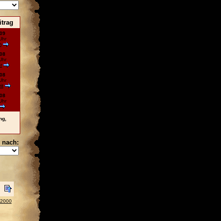
itrag
09
Uhr
m
08
Uhr
r
08
Uhr
it
08
Uhr
ng,
 nach:
 2000