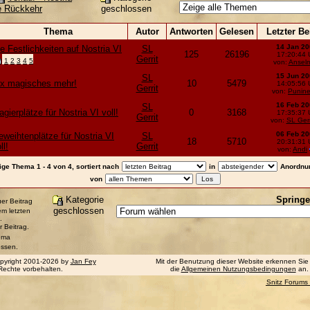
geschlossen
e Rückkehr
Thema
Autor
Antworten
Gelesen
Letzter Be
14 Jan 20
e Festlichkeiten auf Nostria VI
SL
125
26196
17:20:44 
Gerrit
1
2
3
4
5
von:
Ansel
15 Jun 20
SL
ix magisches mehr!
10
5479
14:05:56 
Gerrit
von:
Punine
16 Feb 20
SL
gierplätze für Nostria VI voll!
0
3168
17:35:37 
Gerrit
von:
SL Gerr
06 Feb 20
weihtenplätze für Nostria VI
SL
18
5710
20:31:31 
ll!
Gerrit
von:
Andi
ige Thema 1 - 4 von 4, sortiert nach
in
Anordnu
von
Kategorie
Springe
er Beitrag
geschlossen
rem letzten
.
r Beitrag.
ema
ossen.
pyright 2001-2026 by
Jan Fey
Mit der Benutzung dieser Website erkennen Sie
 Rechte vorbehalten.
die
Allgemeinen Nutzungsbedingungen
an.
Snitz Forums