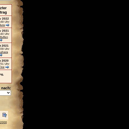
zter
trag
v 2022
:49 Uhr
lura
v 2021
:40 Uhr
Wulfen
t 2021
:09 Uhr
shara
b 2020
:51 Uhr
Tine
ng,
 nach:
 2000