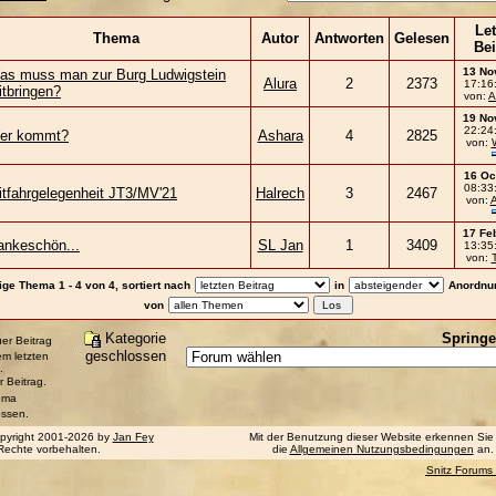
Let
Thema
Autor
Antworten
Gelesen
Bei
13 No
as muss man zur Burg Ludwigstein
Alura
2
2373
17:16
itbringen?
von:
A
19 No
22:24
er kommt?
Ashara
4
2825
von:
16 Oc
08:33
itfahrgelegenheit JT3/MV'21
Halrech
3
2467
von:
A
17 Fe
ankeschön...
SL Jan
1
3409
13:35
von:
ige Thema 1 - 4 von 4, sortiert nach
in
Anordnu
von
Kategorie
Springe
er Beitrag
geschlossen
rem letzten
.
r Beitrag.
ema
ossen.
pyright 2001-2026 by
Jan Fey
Mit der Benutzung dieser Website erkennen Sie
 Rechte vorbehalten.
die
Allgemeinen Nutzungsbedingungen
an.
Snitz Forums