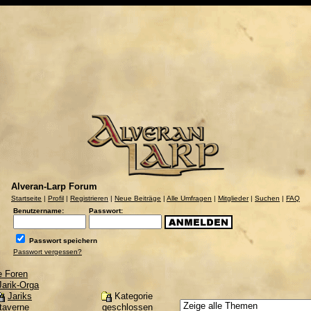
Alveran-Larp Forum
Startseite
|
Profil
|
Registrieren
|
Neue Beiträge
|
Alle Umfragen
|
Mitglieder
|
Suchen
|
FAQ
Benutzername:
Passwort:
Passwort speichern
Passwort vergessen?
e Foren
Jarik-Orga
Kategorie
Jariks
geschlossen
taverne