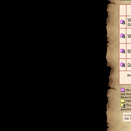
W
m
W
M
D
Ze
Neu
seit Ih
Besuch
Alte
Th
geschl
© Co
Alle