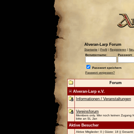
Alveran-Larp Forum
Startseite
|
Profil
|
Registrieren
|
Neu
Benutzername:
Passwort:
Passwort speichern
Passwort vergessen?
Forum
Alveran-Larp e.V.
Informationen / Veranstaltungen
Vereinsforum
Members only. Wer noch keinen Zugang h
bitte an SL Jan
Aktive Besucher
Aktive Mitglieder: 0 | Gäste: 18 || Gesamt