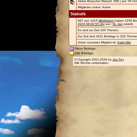
Aktive Besucher Rekord: 598 | am: 05 Oc
Mitglieder online: Keine
Statistik
967 von 1415
Mitgliedern
haben 2259 Beit
2023 08:00:55 Uhr
von:
SL Jan
erstellt.
Es sind zur Zeit 205 Themen.
Zur Zeit sind 4411 Beiträge in 203 Themen
Unser neuestes Mitglied ist:
Kathi.Wie
.
Neue Beiträge.
Alte Beiträge.
© Copyright 2001-2026 by
Jan Fey
Alle Rechte vorbehalten.