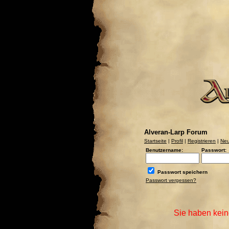
Alveran-Larp Forum
Startseite
|
Profil
|
Registrieren
|
Neu
Benutzername:
Passwort:
Passwort speichern
Passwort vergessen?
Sie haben kein