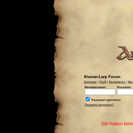
Alveran-Larp Forum
Startseite
|
Profil
|
Registrieren
|
Neu
Benutzername:
Passwort:
Passwort speichern
Passwort vergessen?
Sie haben kein