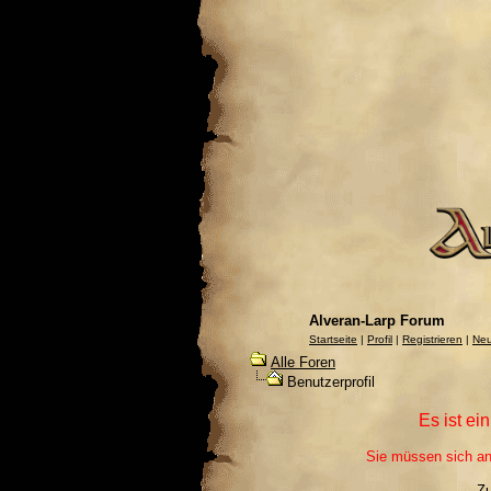
Alveran-Larp Forum
Startseite
|
Profil
|
Registrieren
|
Neu
Alle Foren
Benutzerprofil
Es ist ei
Sie müssen sich an
Z