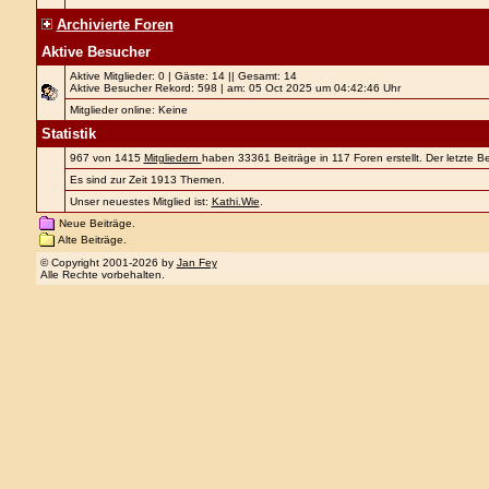
Archivierte Foren
Aktive Besucher
Aktive Mitglieder: 0 | Gäste: 14 || Gesamt: 14
Aktive Besucher Rekord: 598 | am: 05 Oct 2025 um 04:42:46 Uhr
Mitglieder online: Keine
Statistik
967 von 1415
Mitgliedern
haben 33361 Beiträge in 117 Foren erstellt. Der letzte 
Es sind zur Zeit 1913 Themen.
Unser neuestes Mitglied ist:
Kathi.Wie
.
Neue Beiträge.
Alte Beiträge.
© Copyright 2001-2026 by
Jan Fey
Alle Rechte vorbehalten.