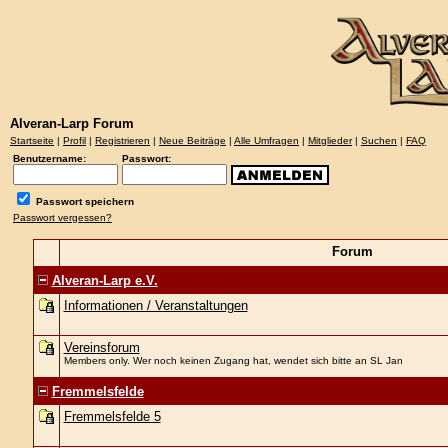
Alveran-Larp Forum
Startseite
|
Profil
|
Registrieren
|
Neue Beiträge
|
Alle Umfragen
|
Mitglieder
|
Suchen
|
FAQ
Benutzername:
Passwort:
Passwort speichern
Passwort vergessen?
Forum
Alveran-Larp e.V.
Informationen / Veranstaltungen
Vereinsforum
Members only. Wer noch keinen Zugang hat, wendet sich bitte an SL Jan
Fremmelsfelde
Fremmelsfelde 5