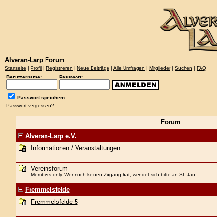
Alveran-Larp Forum
Startseite
|
Profil
|
Registrieren
|
Neue Beiträge
|
Alle Umfragen
|
Mitglieder
|
Suchen
|
FAQ
Benutzername:
Passwort:
Passwort speichern
Passwort vergessen?
Forum
Alveran-Larp e.V.
Informationen / Veranstaltungen
Vereinsforum
Members only. Wer noch keinen Zugang hat, wendet sich bitte an SL Jan
Fremmelsfelde
Fremmelsfelde 5