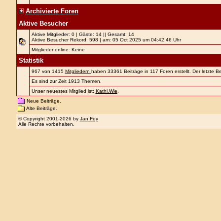
Archivierte Foren
Aktive Besucher
Aktive Mitglieder: 0 | Gäste: 14 || Gesamt: 14
Aktive Besucher Rekord: 598 | am: 05 Oct 2025 um 04:42:46 Uhr
Mitglieder online: Keine
Statistik
967 von 1415
Mitgliedern
haben 33361 Beiträge in 117 Foren erstellt. Der letzte 
Es sind zur Zeit 1913 Themen.
Unser neuestes Mitglied ist:
Kathi.Wie
.
Neue Beiträge.
Alte Beiträge.
© Copyright 2001-2026 by
Jan Fey
Alle Rechte vorbehalten.