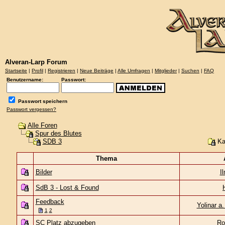
Alveran-Larp Forum
Startseite
|
Profil
|
Registrieren
|
Neue Beiträge
|
Alle Umfragen
|
Mitglieder
|
Suchen
|
FAQ
Benutzername:
Passwort:
Passwort speichern
Passwort vergessen?
Alle Foren
Spur des Blutes
Ka
SDB 3
Thema
Bilder
I
SdB 3 - Lost & Found
Feedback
Yolinar a
1
2
SC Platz abzugeben
Ro