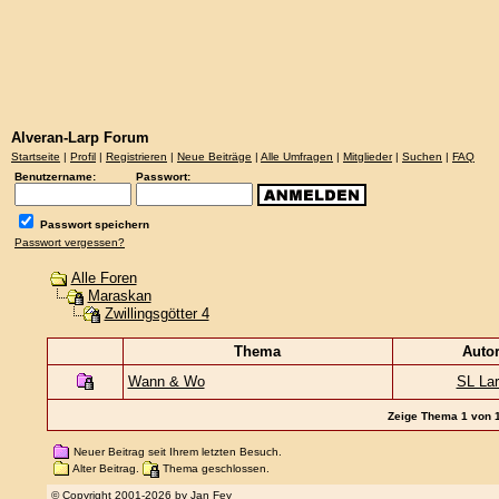
Alveran-Larp Forum
Startseite
|
Profil
|
Registrieren
|
Neue Beiträge
|
Alle Umfragen
|
Mitglieder
|
Suchen
|
FAQ
Benutzername:
Passwort:
Passwort speichern
Passwort vergessen?
Alle Foren
Maraskan
Zwillingsgötter 4
Thema
Auto
Wann & Wo
SL La
Zeige Thema 1 von 1,
Neuer Beitrag seit Ihrem letzten Besuch.
Alter Beitrag.
Thema geschlossen.
© Copyright 2001-2026 by
Jan Fey