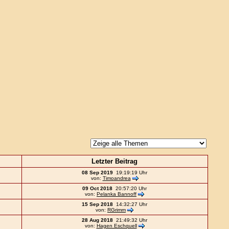
Letzter Beitrag
08 Sep 2019
19:19:19 Uhr
von:
Timoandrea
09 Oct 2018
20:57:20 Uhr
von:
Pelanka Bannoff
15 Sep 2018
14:32:27 Uhr
von:
RGrimm
28 Aug 2018
21:49:32 Uhr
von:
Hagen Eschquell