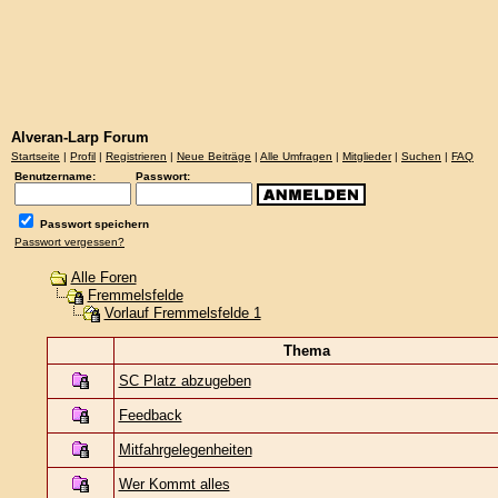
Alveran-Larp Forum
Startseite
|
Profil
|
Registrieren
|
Neue Beiträge
|
Alle Umfragen
|
Mitglieder
|
Suchen
|
FAQ
Benutzername:
Passwort:
Passwort speichern
Passwort vergessen?
Alle Foren
Fremmelsfelde
Vorlauf Fremmelsfelde 1
Thema
SC Platz abzugeben
Feedback
Mitfahrgelegenheiten
Wer Kommt alles