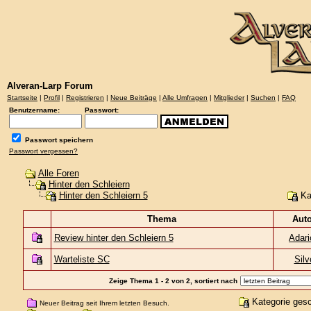
Alveran-Larp Forum
Startseite
|
Profil
|
Registrieren
|
Neue Beiträge
|
Alle Umfragen
|
Mitglieder
|
Suchen
|
FAQ
Benutzername:
Passwort:
Passwort speichern
Passwort vergessen?
Alle Foren
Hinter den Schleiern
Ka
Hinter den Schleiern 5
Thema
Aut
Review hinter den Schleiern 5
Adari
Warteliste SC
Silv
Zeige Thema 1 - 2 von 2, sortiert nach
Kategorie ges
Neuer Beitrag seit Ihrem letzten Besuch.