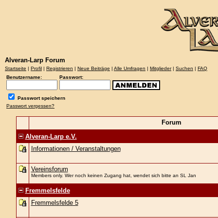
Alveran-Larp Forum
Startseite
|
Profil
|
Registrieren
|
Neue Beiträge
|
Alle Umfragen
|
Mitglieder
|
Suchen
|
FAQ
Benutzername:
Passwort:
Passwort speichern
Passwort vergessen?
Forum
Alveran-Larp e.V.
Informationen / Veranstaltungen
Vereinsforum
Members only. Wer noch keinen Zugang hat, wendet sich bitte an SL Jan
Fremmelsfelde
Fremmelsfelde 5