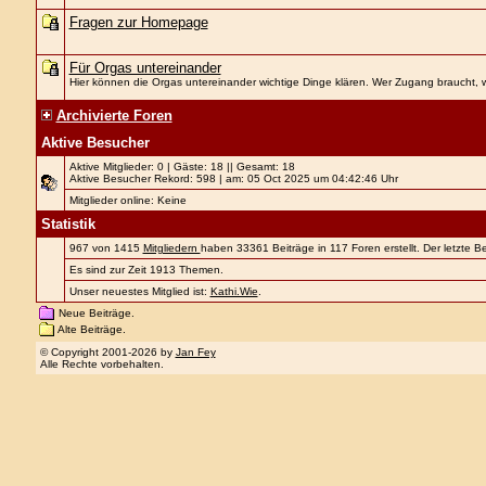
Fragen zur Homepage
Für Orgas untereinander
Hier können die Orgas untereinander wichtige Dinge klären. Wer Zugang braucht, w
Archivierte Foren
Aktive Besucher
Aktive Mitglieder: 0 | Gäste: 18 || Gesamt: 18
Aktive Besucher Rekord: 598 | am: 05 Oct 2025 um 04:42:46 Uhr
Mitglieder online: Keine
Statistik
967 von 1415
Mitgliedern
haben 33361 Beiträge in 117 Foren erstellt. Der letzte 
Es sind zur Zeit 1913 Themen.
Unser neuestes Mitglied ist:
Kathi.Wie
.
Neue Beiträge.
Alte Beiträge.
© Copyright 2001-2026 by
Jan Fey
Alle Rechte vorbehalten.