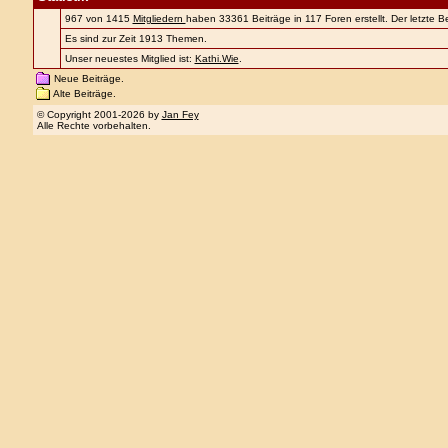
967 von 1415
Mitgliedern
haben 33361 Beiträge in 117 Foren erstellt. Der letzte 
Es sind zur Zeit 1913 Themen.
Unser neuestes Mitglied ist:
Kathi.Wie
.
Neue Beiträge.
Alte Beiträge.
© Copyright 2001-2026 by
Jan Fey
Alle Rechte vorbehalten.