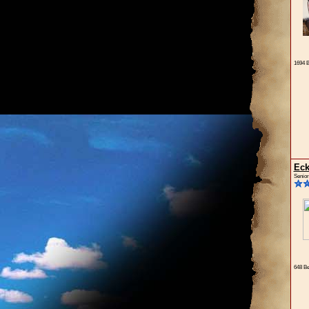
1694 B
Eck
Senior
648 Be