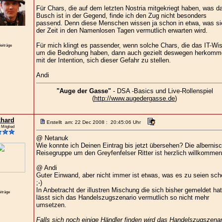
Für Chars, die auf dem letzten Nostria mitgekriegt haben, was d
Busch ist in der Gegend, finde ich den Zug nicht besonders
passend. Denn diese Menschen wissen ja schon in etwa, was si
der Zeit in den Namenlosen Tagen vermutlich erwarten wird.
Für mich klingt es passender, wenn solche Chars, die das IT-Wi
eiträge
um die Bedrohung haben, dann auch gezielt deswegen herkomm
mit der Intention, sich dieser Gefahr zu stellen.
Andi
"Auge der Gasse"
- DSA -Basics und Live-Rollenspiel
(
http://www.augedergasse.de
)
hard
Erstellt am: 22 Dec 2008 : 20:45:06 Uhr
 Mitglied
@ Netanuk
Wie konnte ich Deinen Eintrag bis jetzt übersehen? Die albernis
Reisegruppe um den Greyfenfelser Ritter ist herzlich willkommen
@ Andi
Guter Einwand, aber nicht immer ist etwas, was es zu seien sche
;-)
In Anbetracht der illustren Mischung die sich bisher gemeldet hat
iträge
lässt sich das Handelszugszenario vermutlich so nicht mehr
umsetzen.
Falls sich noch einige Händler finden wird das Handelszugszenar