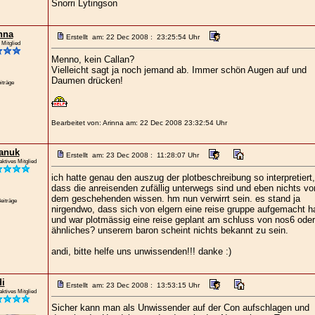
Snorri Lytingson
nna
Erstellt am: 22 Dec 2008 : 23:25:54 Uhr
 Mitglied
Menno, kein Callan?
Vielleicht sagt ja noch jemand ab. Immer schön Augen auf und
Daumen drücken!
iträge
Bearbeitet von: Arinna am: 22 Dec 2008 23:32:54 Uhr
anuk
Erstellt am: 23 Dec 2008 : 11:28:07 Uhr
aktives Mitglied
ich hatte genau den auszug der plotbeschreibung so interpretiert,
dass die anreisenden zufällig unterwegs sind und eben nichts vo
dem geschehenden wissen. hm nun verwirrt sein. es stand ja
eiträge
nirgendwo, dass sich von elgern eine reise gruppe aufgemacht h
und war plotmässig eine reise geplant am schluss von nos6 oder
ähnliches? unserem baron scheint nichts bekannt zu sein.
andi, bitte helfe uns unwissenden!!! danke :)
i
Erstellt am: 23 Dec 2008 : 13:53:15 Uhr
aktives Mitglied
Sicher kann man als Unwissender auf der Con aufschlagen und