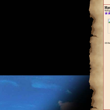
Mar
fleißi
315 Be