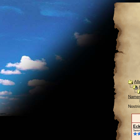
All
Namen
Nostri
Eck
Senior