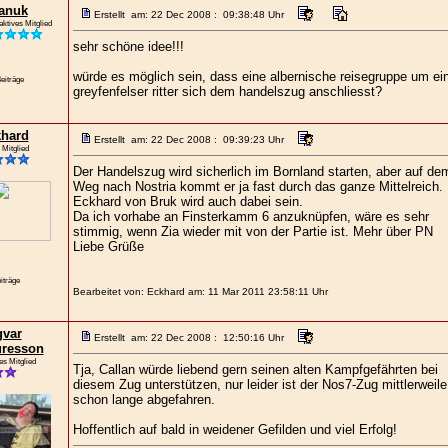
anuk
Erstellt am: 22 Dec 2008 : 09:38:48 Uhr
aktives Mitglied
sehr schöne idee!!!
würde es möglich sein, dass eine albernische reisegruppe um ei
eiträge
greyfenfelser ritter sich dem handelszug anschliesst?
hard
Erstellt am: 22 Dec 2008 : 09:39:23 Uhr
 Mitglied
Der Handelszug wird sicherlich im Bornland starten, aber auf de
Weg nach Nostria kommt er ja fast durch das ganze Mittelreich.
Eckhard von Bruk wird auch dabei sein.
Da ich vorhabe an Finsterkamm 6 anzuknüpfen, wäre es sehr
stimmig, wenn Zia wieder mit von der Partie ist. Mehr über PN
Liebe Grüße
iträge
Bearbeitet von: Eckhard am: 11 Mar 2011 23:58:11 Uhr
var
Erstellt am: 22 Dec 2008 : 12:50:16 Uhr
resson
ges Mitglied
Tja, Callan würde liebend gern seinen alten Kampfgefährten bei
diesem Zug unterstützen, nur leider ist der Nos7-Zug mittlerweile
schon lange abgefahren.
Hoffentlich auf bald in weidener Gefilden und viel Erfolg!