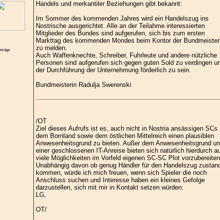
Handels und merkantiler Beziehungen gibt bekannt:
Im Sommer des kommenden Jahres wird ein Handelszug ins
Nostrische ausgerichtet. Alle an der Teilahme interessierten
Mitglieder des Bundes sind aufgerufen, sich bis zum ersten
Markttag des kommenden Mondes beim Kontor der Bundmeister
zu melden.
iträge
Auch Waffenknechte, Schreiber, Fuhrleute und andere nützliche
Personen sind aufgerufen sich gegen guten Sold zu verdingen u
der Durchführung der Unternehmung förderlich zu sein.
Bundmeisterin Radulja Swerenski
/OT
Ziel dieses Aufrufs ist es, auch nicht in Nostria ansässigen SCs
dem Bornland sowie dem östlichen Mittelreich einen plausiblen
Anwesenheitsgrund zu bieten. Außer dem Anwesenheitsgrund u
einer geschlossenen IT-Anreise bieten sich natürlich hierdurch a
viele Möglichkeiten im Vorfeld eigenen SC-SC Plot vorzubereiten
Unabhängig davon ob genug Händler für den Handelszug zustan
kommen, würde ich mich freuen, wenn sich Spieler die noch
Anschluss suchen und Interesse haben ein kleines Gefolge
darzustellen, sich mit mir in Kontakt setzen würden.
LG,
OT/