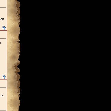
nen
m
 ja