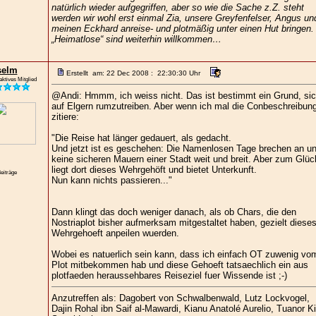
natürlich wieder aufgegriffen, aber so wie die Sache z.Z. steht
werden wir wohl erst einmal Zia, unsere Greyfenfelser, Angus un
meinen Eckhard anreise- und plotmäßig unter einen Hut bringen.
„Heimatlose“ sind weiterhin willkommen…
selm
Erstellt am: 22 Dec 2008 : 22:30:30 Uhr
aktives Mitglied
@Andi: Hmmm, ich weiss nicht. Das ist bestimmt ein Grund, si
auf Elgern rumzutreiben. Aber wenn ich mal die Conbeschreibun
zitiere:
"Die Reise hat länger gedauert, als gedacht.
Und jetzt ist es geschehen: Die Namenlosen Tage brechen an u
keine sicheren Mauern einer Stadt weit und breit. Aber zum Glüc
liegt dort dieses Wehrgehöft und bietet Unterkunft.
eiträge
Nun kann nichts passieren..."
Dann klingt das doch weniger danach, als ob Chars, die den
Nostriaplot bisher aufmerksam mitgestaltet haben, gezielt diese
Wehrgehoeft anpeilen wuerden.
Wobei es natuerlich sein kann, dass ich einfach OT zuwenig vo
Plot mitbekommen hab und diese Gehoeft tatsaechlich ein aus
plotfaeden heraussehbares Reiseziel fuer Wissende ist ;-)
Anzutreffen als: Dagobert von Schwalbenwald, Lutz Lockvogel,
Dajin Rohal ibn Saif al-Mawardi, Kianu Anatolé Aurelio, Tuanor Ki