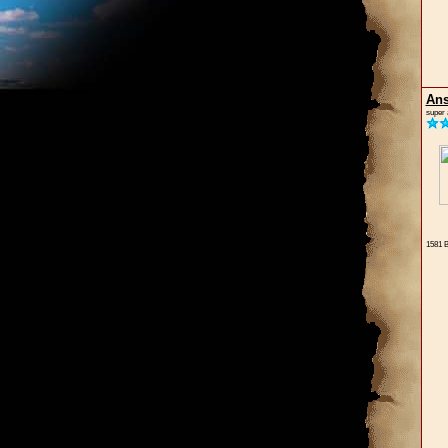
An
super 
1581 B