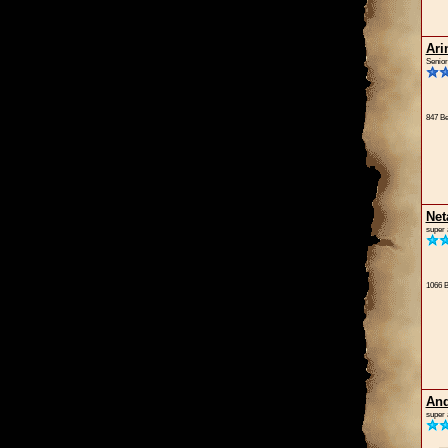
Ari
Senior
847 Be
Net
super 
1066 B
And
super 