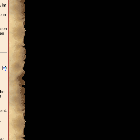
a im
e in
ssen
en
che
!
int.
,
io