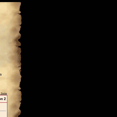
a
 Seite
n 2