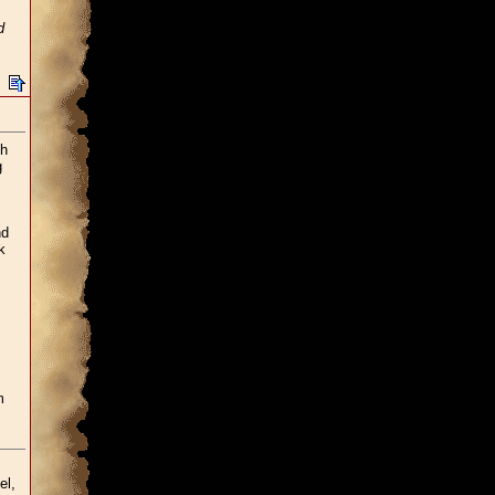
d
ch
g
nd
k
s
m
el,