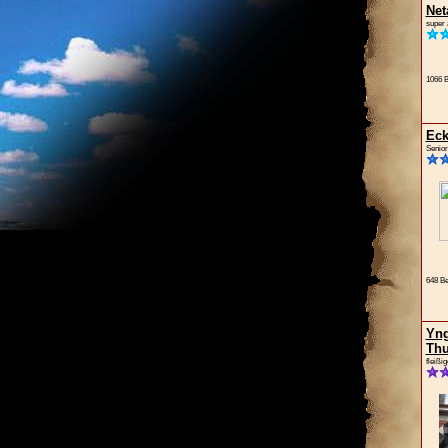
Net
super 
1066 B
Eck
Senior
648 Be
Yng
Thu
fleißi