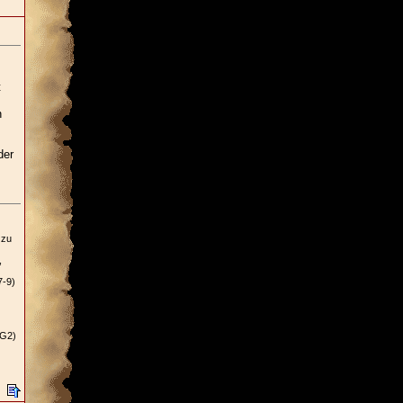
t
n
der
 zu
,
7-9)
SG2)