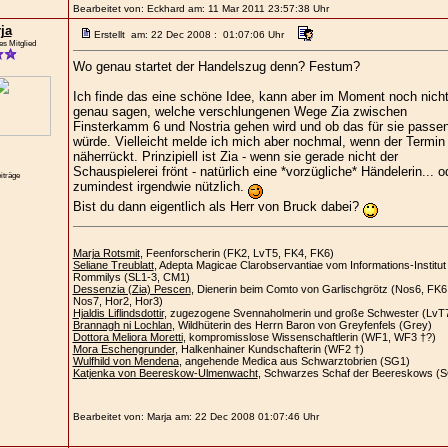
Bearbeitet von: Eckhard am: 11 Mar 2011 23:57:38 Uhr
ja
Erstellt am: 22 Dec 2008 : 01:07:06 Uhr
ges Mitglied
Wo genau startet der Handelszug denn? Festum?
Ich finde das eine schöne Idee, kann aber im Moment noch nich
genau sagen, welche verschlungenen Wege Zia zwischen
Finsterkamm 6 und Nostria gehen wird und ob das für sie passe
würde. Vielleicht melde ich mich aber nochmal, wenn der Termin
näherrückt. Prinzipiell ist Zia - wenn sie gerade nicht der
Schauspielerei frönt - natürlich eine *vorzügliche* Händelerin... o
iträge
zumindest irgendwie nützlich.
Bist du dann eigentlich als Herr von Bruck dabei?
Marja Rotsmit
, Feenforscherin (FK2, LvT5, FK4, FK6)
Seliane Treublatt
, Adepta Magicae Clarobservantiae vom Informations-Institut
Rommilys (SL1-3, CM1)
Dessenzia (Zia) Pescen
, Dienerin beim Comto von Garlischgrötz (Nos6, FK6
Nos7, Hor2, Hor3)
Hjaldis Liflindsdottir
, zugezogene Svennaholmerin und große Schwester (LvT
Brannagh ni Lochlan
, Wildhüterin des Herrn Baron von Greyfenfels (Grey)
Dottora Meliora Moretti
, kompromisslose Wissenschaftlerin (WF1, WF3 †?)
Mora Eschengrunder
, Halkenhainer Kundschafterin (WF2 †)
Wulfhild von Mendena
, angehende Medica aus Schwarztobrien (SG1)
Katjenka von Beereskow-Ulmenwacht
, Schwarzes Schaf der Beereskows (
Bearbeitet von: Marja am: 22 Dec 2008 01:07:46 Uhr