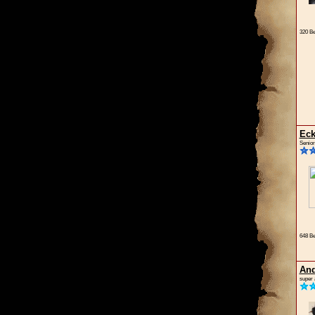
320 Be
Eck
Senior
648 Be
And
super 