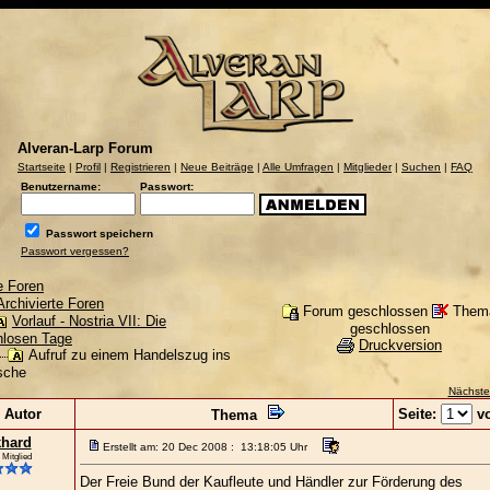
Alveran-Larp Forum
Startseite
|
Profil
|
Registrieren
|
Neue Beiträge
|
Alle Umfragen
|
Mitglieder
|
Suchen
|
FAQ
Benutzername:
Passwort:
Passwort speichern
Passwort vergessen?
e Foren
Archivierte Foren
Forum geschlossen
Them
Vorlauf - Nostria VII: Die
geschlossen
losen Tage
Druckversion
Aufruf zu einem Handelszug ins
sche
Nächste
Autor
Seite:
vo
Thema
hard
Erstellt am: 20 Dec 2008 : 13:18:05 Uhr
 Mitglied
Der Freie Bund der Kaufleute und Händler zur Förderung des