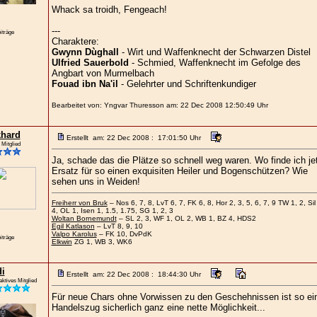
Whack sa troidh, Fengeach!
---
iträge
Charaktere:
Gwynn Dùghall
- Wirt und Waffenknecht der Schwarzen Distel
Ulfried Sauerbold
- Schmied, Waffenknecht im Gefolge des
Angbart von Murmelbach
Fouad ibn Na'il
- Gelehrter und Schriftenkundiger
Bearbeitet von: Yngvar Thuresson am: 22 Dec 2008 12:50:49 Uhr
hard
Erstellt am: 22 Dec 2008 : 17:01:50 Uhr
 Mitglied
Ja, schade das die Plätze so schnell weg waren. Wo finde ich je
Ersatz für so einen exquisiten Heiler und Bogenschützen? Wie
sehen uns in Weiden!
Freiherr von Bruk
– Nos 6, 7, 8, LvT 6, 7, FK 6, 8, Hor 2, 3, 5, 6, 7, 9 TW 1, 2, Sil 
4, OL 1, Isen 1, 1.5, 1.75, SG 1, 2, 3
Woltan Bornemundt
– SL 2, 3, WF 1, OL 2, WB 1, BZ 4, HDS2
Egil Katlason
– LvT 8, 9, 10
Valpo Karolus
– FK 10, DvPdK
iträge
Elkwin
ZG 1, WB 3, WK6
i
Erstellt am: 22 Dec 2008 : 18:44:30 Uhr
aktives Mitglied
Für neue Chars ohne Vorwissen zu den Geschehnissen ist so ei
Handelszug sicherlich ganz eine nette Möglichkeit...