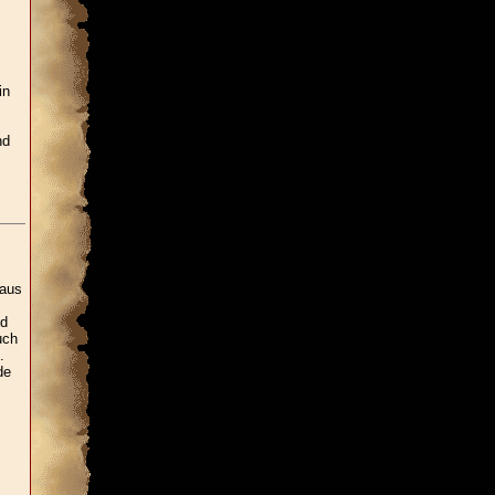
in
nd
 aus
nd
uch
.
de