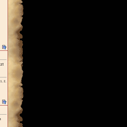
tzt
1, 2,
n