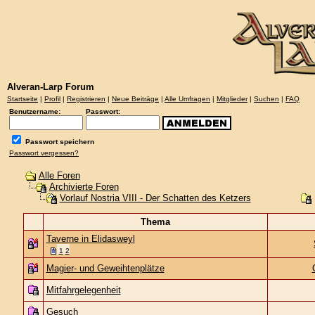
Alveran-Larp Forum
Startseite
|
Profil
|
Registrieren
|
Neue Beiträge
|
Alle Umfragen
|
Mitglieder
|
Suchen
|
FAQ
Benutzername:
Passwort:
Passwort speichern
Passwort vergessen?
Alle Foren
Archivierte Foren
Vorlauf Nostria VIII - Der Schatten des Ketzers
Thema
Taverne in Elidasweyl
1
2
Magier- und Geweihtenplätze
Mitfahrgelegenheit
Gesuch