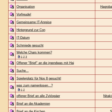
Organisation
Hagroba
Vorfreude!
Gemeinsame IT-Anreise
Hintergrund zur Con
IT-Datum
Schmiede gesucht
Welche Chars kommen?
1
2
3
Offener "Brief" an die irgendwas mit Hai
Suche...
Spielerplatz für Nos 8 gesucht!
was zum namenlosen...?
1
2
offener Brief an alle Zyklopäer
Nitak
Brief an die Akademien
Brief an die Kirchen
S