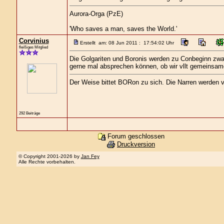
Aurora-Orga (PzE)
'Who saves a man, saves the World.'
Corvinius
Erstellt am: 08 Jun 2011 : 17:54:02 Uhr
fleißiges Mitglied
Die Golgariten und Boronis werden zu Conbeginn zwar
gerne mal absprechen können, ob wir vllt gemeinsame
Der Weise bittet BORon zu sich. Die Narren werden 
292 Beiträge
Forum geschlossen
Druckversion
© Copyright 2001-2026 by
Jan Fey
Alle Rechte vorbehalten.