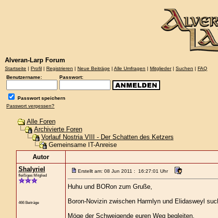
Alveran-Larp Forum
Startseite
|
Profil
|
Registrieren
|
Neue Beiträge
|
Alle Umfragen
|
Mitglieder
|
Suchen
|
FAQ
Benutzername:
Passwort:
Passwort speichern
Passwort vergessen?
Alle Foren
Archivierte Foren
Vorlauf Nostria VIII - Der Schatten des Ketzers
Gemeinsame IT-Anreise
Autor
Shalyriel
Erstellt am: 08 Jun 2011 : 16:27:01 Uhr
fleißiges Mitglied
Huhu und BORon zum Gruße,
Boron-Novizin zwischen Harmlyn und Elidasweyl su
466 Beiträge
Möge der Schweigende euren Weg begleiten.