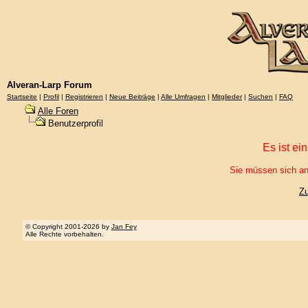
Alveran-Larp Forum
Startseite
|
Profil
|
Registrieren
|
Neue Beiträge
|
Alle Umfragen
|
Mitglieder
|
Suchen
|
FAQ
Alle Foren
Benutzerprofil
Es ist ei
Sie müssen sich an
Z
© Copyright 2001-2026 by
Jan Fey
Alle Rechte vorbehalten.