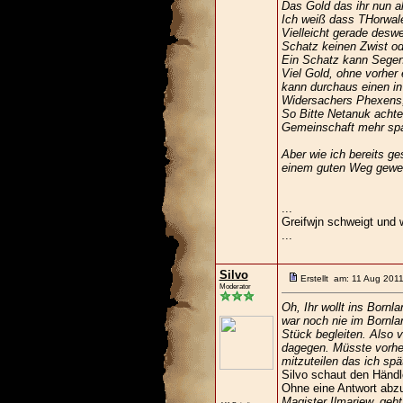
Das Gold das ihr nun al
Ich weiß dass THorwale
Vielleicht gerade desw
Schatz keinen Zwist od
Ein Schatz kann Segen 
Viel Gold, ohne vorher
kann durchaus einen i
Widersachers Phexens, 
So Bitte Netanuk achte
Gemeinschaft mehr spa
Aber wie ich bereits g
einem guten Weg gewes
...
Greifwjn schweigt und 
...
Silvo
Erstellt am: 11 Aug 201
Moderator
Oh, Ihr wollt ins Bornl
war noch nie im Bornla
Stück begleiten. Also 
dagegen. Müsste vorher
mitzuteilen das ich sp
Silvo schaut den Händle
Ohne eine Antwort abz
Magister Ilmarjew, geht