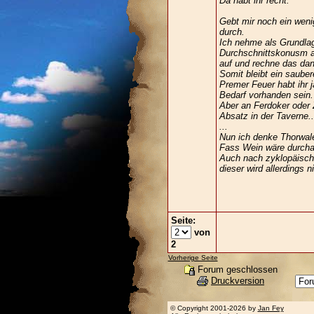
Da habt ihr recht.
Gebt mir noch ein weni
durch.
Ich nehme als Grundla
Durchschnittskonusm an
auf und rechne das dan
Somit bleibt ein sauber
Premer Feuer habt ihr 
Bedarf vorhanden sein.
Aber an Ferdoker oder Z
Absatz in der Taverne.
...
Nun ich denke Thorwale
Fass Wein wäre durch
Auch nach zyklopäisch
dieser wird allerdings ni
Seite:
von
2
Vorherige Seite
Forum geschlossen
Druckversion
© Copyright 2001-2026 by
Jan Fey