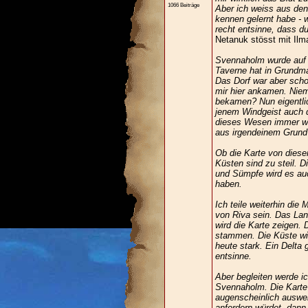
1066 Beiträge
Aber ich weiss aus den
kennen gelernt habe - 
recht entsinne, dass du
Netanuk stösst mit Ilm
Svennaholm wurde auf d
Taverne hat in Grundma
Das Dorf war aber scho
mir hier ankamen. Niem
bekamen? Nun eigentlich
jenem Windgeist auch 
dieses Wesen immer wie
aus irgendeinem Grund 
Ob die Karte von diese
Küsten sind zu steil. D
und Sümpfe wird es au
haben.
Ich teile weiterhin die
von Riva sein. Das La
wird die Karte zeigen.
stammen. Die Küste wir
heute stark. Ein Delta 
entsinne.
Aber begleiten werde ich
Svennaholm. Die Karte 
augenscheinlich auswei
anfordern würdet, dann 