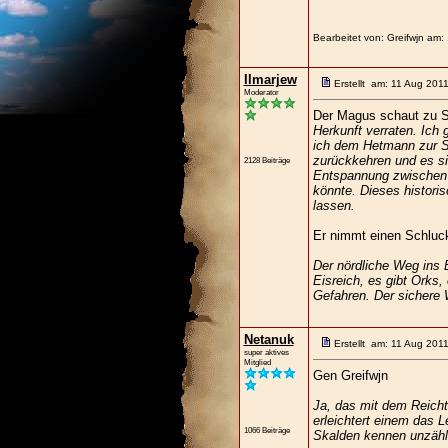
Bearbeitet von: Greifwjn am:
Ilmarjew
Erstellt am: 11 Aug 201
Moderator
Der Magus schaut zu S
Herkunft verraten. Ich g
ich dem Hetmann zur Se
zurückkehren und es si
2128 Beiträge
Entspannung zwischen 
könnte. Dieses historis
lassen.
Er nimmt einen Schluc
Der nördliche Weg ins B
Eisreich, es gibt Orks,
Gefahren. Der sichere 
Netanuk
Erstellt am: 11 Aug 201
super aktives
Mitglied
Gen Greifwjn
Ja, das mit dem Reichtu
erleichtert einem das 
1066 Beiträge
Skalden kennen unzähl