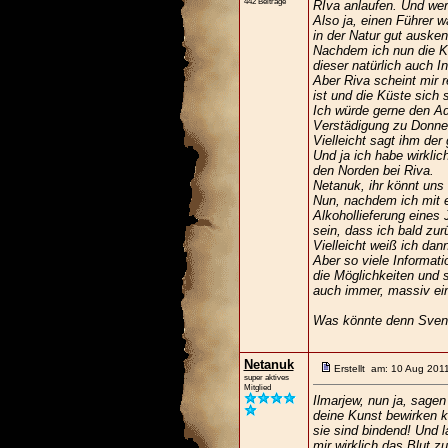
442 Beiträge
RIva anlaufen. Und wer
Also ja, einen Führer w
in der Natur gut ausken
Nachdem ich nun die Ka
dieser natürlich auch 
Aber Riva scheint mir r
ist und die Küste sich 
Ich würde gerne den Ad
Verstädigung zu Donne
Vielleicht sagt ihm der
Und ja ich habe wirkli
den Norden bei Riva.
Netanuk, ihr könnt uns 
Nun, nachdem ich mit e
Alkohollieferung eines
sein, dass ich bald zu
Vielleicht weiß ich dan
Aber so viele Informat
die Möglichkeiten und 
auch immer, massiv ei
Was könnte denn Svenn
Netanuk
Erstellt am: 10 Aug 201
super aktives
Mitglied
Ilmarjew, nun ja, sagen
deine Kunst bewirken 
sie sind bindend! Und l
mir wirklich das Blut z