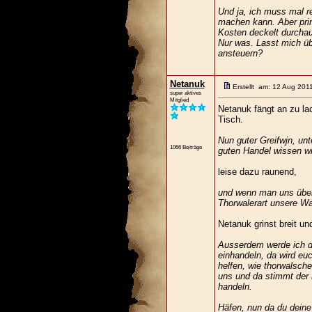
Und ja, ich muss mal r
machen kann. Aber prinz
Kosten deckelt durchaus
Nur was. Lasst mich üb
ansteuern?
Netanuk
Erstellt am: 12 Aug 201
super aktives
Mitglied
Netanuk fängt an zu la
Tisch.
Nun guter Greifwjn, unt
1066 Beiträge
guten Handel wissen wi
leise dazu raunend,
und wenn man uns übers
Thorwalerart unsere Wa
Netanuk grinst breit un
Ausserdem werde ich d
einhandeln, da wird eu
helfen, wie thorwalsch
uns und da stimmt der 
handeln.
Häfen, nun da du deine