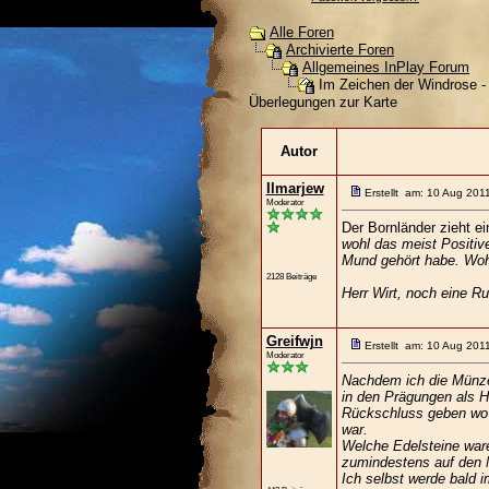
Alle Foren
Archivierte Foren
Allgemeines InPlay Forum
Im Zeichen der Windrose -
Überlegungen zur Karte
Autor
Ilmarjew
Erstellt am: 10 Aug 201
Moderator
Der Bornländer zieht e
wohl das meist Positiv
Mund gehört habe. Woh
2128 Beiträge
Herr Wirt, noch eine Ru
Greifwjn
Erstellt am: 10 Aug 201
Moderator
Nachdem ich die Münze
in den Prägungen als H
Rückschluss geben wo d
war.
Welche Edelsteine ware
zumindestens auf den 
Ich selbst werde bald