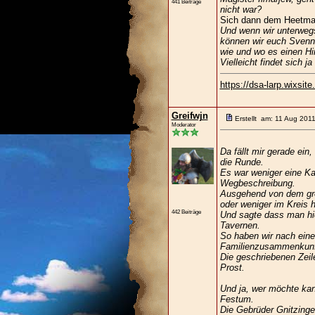
441 Beiträge
nicht war?
Sich dann dem Heetma
Und wenn wir unterwegs 
können wir euch Svenne
wie und wo es einen Hi
Vielleicht findet sich 
https://dsa-larp.wixsit
Greifwjn
Erstellt am: 11 Aug 201
Moderator
Da fällt mir gerade ei
die Runde.
Es war weniger eine Kar
Wegbeschreibung.
Ausgehend von dem gro
oder weniger im Kreis h
442 Beiträge
Und sagte dass man hie
Tavernen.
So haben wir nach eine
Familienzusammenkunft 
Die geschriebenen Zeil
Prost.
Und ja, wer möchte kan
Festum.
Die Gebrüder Gnitzinge