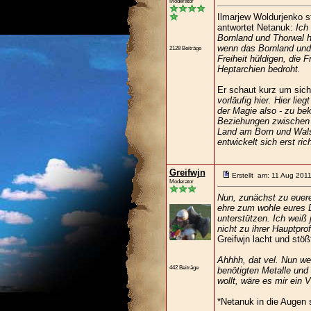
Moderator
Ilmarjew Woldurjenko s
antwortet Netanuk:
Ich
Bornland und Thorwal 
wenn das Bornland und 
2128 Beiträge
Freiheit hüldigen, die F
Heptarchien bedroht.
Er schaut kurz um sich
vorläufig hier. Hier li
der Magie also - zu bek
Beziehungen zwischen 
Land am Born und Wals
entwickelt sich erst ri
Greifwjn
Erstellt am: 11 Aug 201
Moderator
Nun, zunächst zu euere
ehre zum wohle eures 
unterstützen. Ich weiß 
nicht zu ihrer Hauptpr
Greifwjn lacht und stöß
Ahhhh, dat vel. Nun we
442 Beiträge
benötigten Metalle und
wollt, wäre es mir ein 
*Netanuk in die Augen 