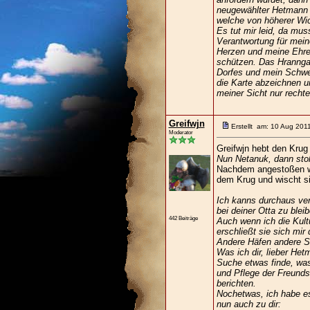
neugewählter Hetmann 
welche von höherer Wic
Es tut mir leid, da mus
Verantwortung für mei
Herzen und meine Ehre w
schützen. Das Hranngar
Dorfes und mein Schwer
die Karte abzeichnen u
meiner Sicht nur rechte
Greifwjn
Erstellt am: 10 Aug 201
Moderator
Greifwjn hebt den Krug
Nun Netanuk, dann stoß
Nachdem angestoßen wur
dem Krug und wischt s
Ich kanns durchaus ver
bei deiner Otta zu bleib
442 Beiträge
Auch wenn ich die Kult
erschließt sie sich mir
Andere Häfen andere Si
Was ich dir, lieber Het
Suche etwas finde, was
und Pflege der Freundsc
berichten.
Nochetwas, ich habe e
nun auch zu dir: