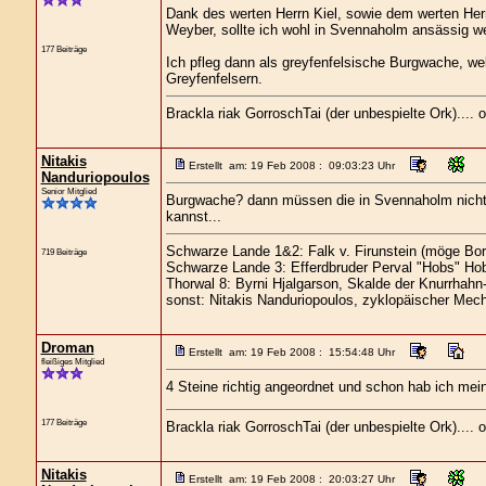
Dank des werten Herrn Kiel, sowie dem werten Herr
Weyber, sollte ich wohl in Svennaholm ansässig w
177 Beiträge
Ich pfleg dann als greyfenfelsische Burgwache, w
Greyfenfelsern.
Brackla riak GorroschTai (der unbespielte Ork)....
Nitakis
Erstellt am: 19 Feb 2008 : 09:03:23 Uhr
Nanduriopoulos
Senior Mitglied
Burgwache? dann müssen die in Svennaholm nicht 
kannst...
Schwarze Lande 1&2: Falk v. Firunstein (möge Bor
719 Beiträge
Schwarze Lande 3: Efferdbruder Perval "Hobs" Hob
Thorwal 8: Byrni Hjalgarson, Skalde der Knurrhahn
sonst: Nitakis Nanduriopoulos, zyklopäischer Mech
Droman
Erstellt am: 19 Feb 2008 : 15:54:48 Uhr
fleißiges Mitglied
4 Steine richtig angeordnet und schon hab ich me
177 Beiträge
Brackla riak GorroschTai (der unbespielte Ork)....
Nitakis
Erstellt am: 19 Feb 2008 : 20:03:27 Uhr