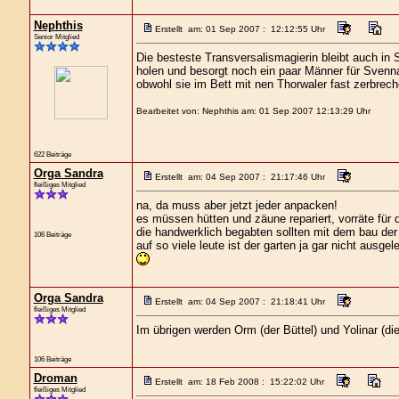
Nephthis
Erstellt am: 01 Sep 2007 : 12:12:55 Uhr
Senior Mitglied
Die besteste Transversalismagierin bleibt auch in
holen und besorgt noch ein paar Männer für Svennah
obwohl sie im Bett mit nen Thorwaler fast zerbrech
Bearbeitet von: Nephthis am: 01 Sep 2007 12:13:29 Uhr
622 Beiträge
Orga Sandra
Erstellt am: 04 Sep 2007 : 21:17:46 Uhr
fleißiges Mitglied
na, da muss aber jetzt jeder anpacken!
es müssen hütten und zäune repariert, vorräte für 
die handwerklich begabten sollten mit dem bau der
106 Beiträge
auf so viele leute ist der garten ja gar nicht ausgele
Orga Sandra
Erstellt am: 04 Sep 2007 : 21:18:41 Uhr
fleißiges Mitglied
Im übrigen werden Orm (der Büttel) und Yolinar (di
106 Beiträge
Droman
Erstellt am: 18 Feb 2008 : 15:22:02 Uhr
fleißiges Mitglied