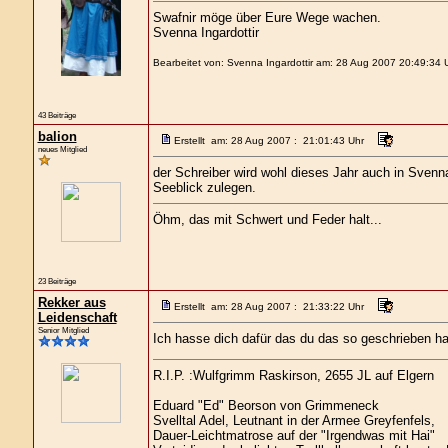
Swafnir möge über Eure Wege wachen.
Svenna Ingardottir
Bearbeitet von: Svenna Ingardottir am: 28 Aug 2007 20:49:34 
43 Beiträge
balion
Erstellt am: 28 Aug 2007 : 21:01:43 Uhr
neues Mitglied
der Schreiber wird wohl dieses Jahr auch in Sven
Seeblick zulegen.
Öhm, das mit Schwert und Feder halt...
23 Beiträge
Rekker aus
Erstellt am: 28 Aug 2007 : 21:33:22 Uhr
Leidenschaft
Senior Mitglied
Ich hasse dich dafür das du das so geschrieben h
R.I.P. :Wulfgrimm Raskirson, 2655 JL auf Elgern
Eduard "Ed" Beorson von Grimmeneck
Svelltal Adel, Leutnant in der Armee Greyfenfels,
Dauer-Leichtmatrose auf der "Irgendwas mit Hai"