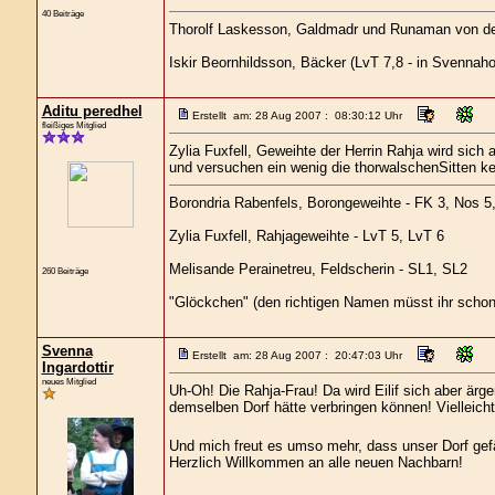
40 Beiträge
Thorolf Laskesson, Galdmadr und Runaman von der 
Iskir Beornhildsson, Bäcker (LvT 7,8 - in Svennah
Aditu peredhel
Erstellt am: 28 Aug 2007 : 08:30:12 Uhr
fleißiges Mitglied
Zylia Fuxfell, Geweihte der Herrin Rahja wird sic
und versuchen ein wenig die thorwalschenSitten k
Borondria Rabenfels, Borongeweihte - FK 3, Nos 5
Zylia Fuxfell, Rahjageweihte - LvT 5, LvT 6
Melisande Perainetreu, Feldscherin - SL1, SL2
260 Beiträge
"Glöckchen" (den richtigen Namen müsst ihr schon
Svenna
Erstellt am: 28 Aug 2007 : 20:47:03 Uhr
Ingardottir
neues Mitglied
Uh-Oh! Die Rahja-Frau! Da wird Eilif sich aber ärge
demselben Dorf hätte verbringen können! Vielleicht
Und mich freut es umso mehr, dass unser Dorf gefä
Herzlich Willkommen an alle neuen Nachbarn!