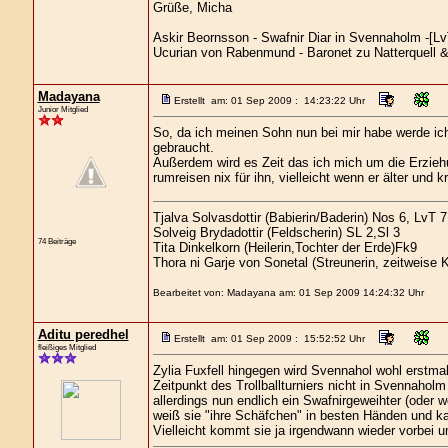
Grüße, Micha
Askir Beornsson - Swafnir Diar in Svennaholm -[LvT
Ucurian von Rabenmund - Baronet zu Natterquell & 
Madayana
Erstellt am: 01 Sep 2009 : 14:23:22 Uhr
Junior Mitglied
So, da ich meinen Sohn nun bei mir habe werde ich 
gebraucht.
Außerdem wird es Zeit das ich mich um die Erzi
rumreisen nix für ihn, vielleicht wenn er älter und k
Tjalva Solvasdottir (Babierin/Baderin) Nos 6, LvT 7
Solveig Brydadottir (Feldscherin) SL 2,Sl 3
74 Beiträge
Tita Dinkelkorn (Heilerin,Tochter der Erde)Fk9
Thora ni Garje von Sonetal (Streunerin, zeitweise 
Bearbeitet von: Madayana am: 01 Sep 2009 14:24:32 Uhr
Aditu peredhel
Erstellt am: 01 Sep 2009 : 15:52:52 Uhr
fleißiges Mitglied
Zylia Fuxfell hingegen wird Svennahol wohl erstm
Zeitpunkt des Trollballturniers nicht in Svennaholm
allerdings nun endlich ein Swafnirgeweihter (oder 
weiß sie "ihre Schäfchen" in besten Händen und ka
Vielleicht kommt sie ja irgendwann wieder vorbei 