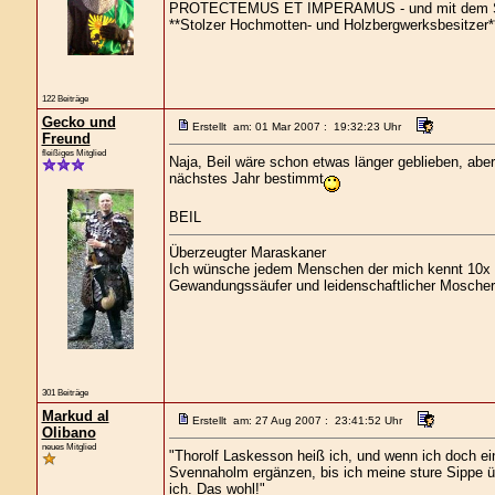
PROTECTEMUS ET IMPERAMUS - und mit dem Sch
**Stolzer Hochmotten- und Holzbergwerksbesitzer*
122 Beiträge
Gecko und
Erstellt am: 01 Mar 2007 : 19:32:23 Uhr
Freund
fleißiges Mitglied
Naja, Beil wäre schon etwas länger geblieben, aber
nächstes Jahr bestimmt
BEIL
Überzeugter Maraskaner
Ich wünsche jedem Menschen der mich kennt 10x s
Gewandungssäufer und leidenschaftlicher Moscher
301 Beiträge
Markud al
Erstellt am: 27 Aug 2007 : 23:41:52 Uhr
Olibano
neues Mitglied
"Thorolf Laskesson heiß ich, und wenn ich doch ein
Svennaholm ergänzen, bis ich meine sture Sippe übe
ich. Das wohl!"