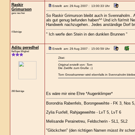
Raskir
Erstellt am: 29 Aug 2007 : 13:00:33 Uhr
Grimurson
ganz neu hier
So Raskir Grimurson bleibt auch in Svennaholm.. A
als gut genug befunden haben^^ Und ich für/mit Ne
Handwerk nachzugehen.. Jedes anständige Dorf br
4 Beiträge
" Ich werfe den Stein in den dunklen Brunnen "
Aditu peredhel
Erstellt am: 29 Aug 2007 : 15:00:59 Uhr
fleißiges Mitglied
Zitat:
Original erstellt von: Torn
Die Zwölfe zum Gruße ;-)
Torn Grosshammer wird ebenfalls in Svennaholm bleibe
260 Beiträge
Es wäre mir eine Ehre *Augenklimper*
Borondria Rabenfels, Borongeweihte - FK 3, Nos 5
Zylia Fuxfell, Rahjageweihte - LvT 5, LvT 6
Melisande Perainetreu, Feldscherin - SL1, SL2
"Glöckchen" (den richtigen Namen müsst ihr schon