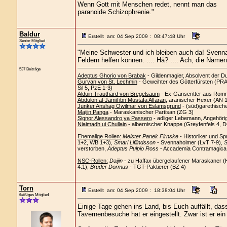
Wenn Gott mit Menschen redet, nennt man das
paranoide Schizophrenie."
Baldur
Erstellt am: 04 Sep 2009 : 08:47:48 Uhr
Senior Mitglied
"Meine Schwester und ich bleiben auch da! Svenna
Feldern helfen können. .... Hä? .... Ach, die Namen.
537 Beiträge
Adeptus Ghorio von Brabak
- Gildenmagier, Absolvent der D
Gurvan von St. Lechmin
- Geweihter des Götterfürsten (PRAi
Sil 5, PzE 1-3)
Alduin Trauthard von Bregelsaum
- Ex-Gänseritter aus Romm
Abdulon al-Jamil ibn Mustafa Alfaran
, aranischer Hexer (AN 
Junker Anshag Owilmar von Eslamsgrund
- (süd)garethisch
Maijin Panga
- Maraskanischer Partisan (ZG 3)
Signor Alessandro ya Passero
- adliger Lebemann, Angehöri
Niaimadh ui Chullain
- albernischer Knappe (Greyfenfels 4, 
Ehemalige Rollen:
Meister Panek Firnske
- Historiker und Sp
1+2, WB 1+3),
Smari Liflindsson
- Svennaholmer (LvT 7-9),
S
verstorben,
Adeptus Pulpio Ross
- Accademia Contramagica C
NSC-Rollen:
Daijin
- zu Haffax übergelaufener Maraskaner (
4.1),
Bruder Dormus
- TGT-Paktierer (BZ 4)
Torn
Erstellt am: 04 Sep 2009 : 18:38:04 Uhr
fleißiges Mitglied
Einige Tage gehen ins Land, bis Euch auffällt, da
Tavernenbesuche hat er eingestellt. Zwar ist er ein 