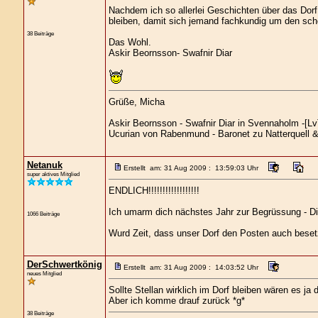
Nachdem ich so allerlei Geschichten über das Dorf 
bleiben, damit sich jemand fachkundig um den s
38 Beiträge
Das Wohl.
Askir Beornsson- Swafnir Diar
Grüße, Micha
Askir Beornsson - Swafnir Diar in Svennaholm -[LvT
Ucurian von Rabenmund - Baronet zu Natterquell & 
Netanuk
Erstellt am: 31 Aug 2009 : 13:59:03 Uhr
super aktives Mitglied
ENDLICH!!!!!!!!!!!!!!!!!!
Ich umarm dich nächstes Jahr zur Begrüssung - Di
1066 Beiträge
Wurd Zeit, dass unser Dorf den Posten auch besetz
DerSchwertkönig
Erstellt am: 31 Aug 2009 : 14:03:52 Uhr
neues Mitglied
Sollte Stellan wirklich im Dorf bleiben wären es ja 
Aber ich komme drauf zurück *g*
38 Beiträge