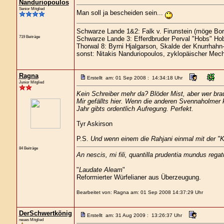
Nanduriopoulos
Senior Mitglied
Man soll ja bescheiden sein...
Schwarze Lande 1&2: Falk v. Firunstein (möge Bor
719 Beiträge
Schwarze Lande 3: Efferdbruder Perval "Hobs" Hob
Thorwal 8: Byrni Hjalgarson, Skalde der Knurrhahn
sonst: Nitakis Nanduriopoulos, zyklopäischer Mech
Ragna
Erstellt am: 01 Sep 2008 : 14:34:18 Uhr
Junior Mitglied
Kein Schreiber mehr da? Blöder Mist, aber wer br
Mir gefällts hier. Wenn die anderen Svennaholmer 
Jahr gibts ordentlich Aufregung. Perfekt.
Tyr Askirson
P.S.
Und wenn einem die Rahjani einmal mit der "K
84 Beiträge
An nescis, mi fili, quantilla prudentia mundus regat
"
Laudate Aleam
"
Reformierter Würfelianer aus Überzeugung.
Bearbeitet von: Ragna am: 01 Sep 2008 14:37:29 Uhr
DerSchwertkönig
Erstellt am: 31 Aug 2009 : 13:26:37 Uhr
neues Mitglied