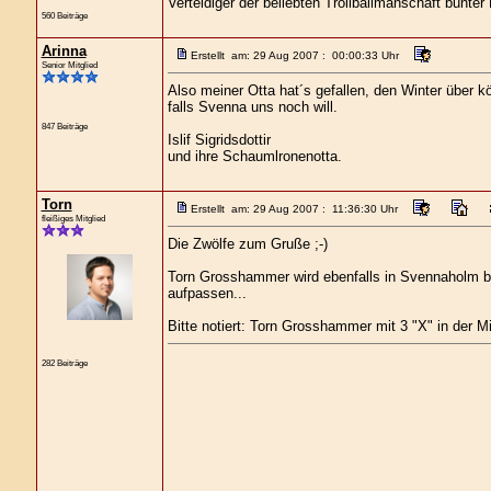
Verteidiger der beliebten Trollballmanschaft bunter
560 Beiträge
Arinna
Erstellt am: 29 Aug 2007 : 00:00:33 Uhr
Senior Mitglied
Also meiner Otta hat´s gefallen, den Winter über kö
falls Svenna uns noch will.
847 Beiträge
Islif Sigridsdottir
und ihre Schaumlronenotta.
Torn
Erstellt am: 29 Aug 2007 : 11:36:30 Uhr
fleißiges Mitglied
Die Zwölfe zum Gruße ;-)
Torn Grosshammer wird ebenfalls in Svennaholm bl
aufpassen...
Bitte notiert: Torn Grosshammer mit 3 "X" in der Mi
282 Beiträge