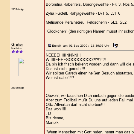
Borondria Rabenfels, Borongeweihte - FK 3, Nos 5
260 Beiträge
Zylia Fuxfell, Rahjageweihte - LvT 5, LvT 6
Melisande Perainetreu, Feldscherin - SL1, SL2
"Glöckchen" (den richtigen Namen müsst ihr schon
Gruter
Erstellt am: 01 Sep 2009 : 18:36:05 Uhr
Martürium
NEEEEIIIIIINNNN!!!
WIIIIIEEEESOOOOOOOO?!?!?!?!
Da bin ich frisch bekehrt worden und dann will die s
Das ist nicht gerecht!!!
Wir sollten Gareth einen heißen Besuch abstatten,
Wer ist dabei?!?
233 Beiträge
Obwohl, wir tauschen Dich einfach gegen die beide
Aber zum Trollball mußt Du uns auf jeden Fall mal
Otta-Allvertan darf nicht sterben!!!
Das wohl!!!!
:-D
Bis denne,
Martolk
"Wenn Menschen mit Gott reden, nennt man das b