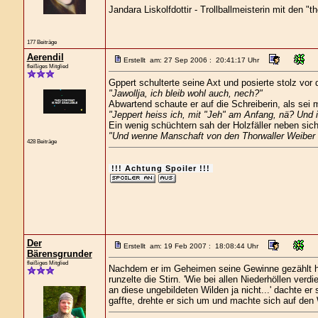
Jandara Liskolfdottir - Trollballmeisterin mit de
177 Beiträge
Aerendil
Erstellt am: 27 Sep 2006 : 20:41:17 Uhr
fleißiges Mitglied
Gppert schulterte seine Axt und posierte stolz vor
"Jawollja, ich bleib wohl auch, nech?"
Abwartend schaute er auf die Schreiberin, als sei m
"Jeppert heiss ich, mit "Jeh" am Anfang, nä? Und
Ein wenig schüchtern sah der Holzfäller neben sich
"Und wenne Manschaft von den Thorwaller Weiber d
428 Beiträge
!!! Achtung Spoiler !!!
Der
Erstellt am: 19 Feb 2007 : 18:08:44 Uhr
Bärensgrunder
fleißiges Mitglied
Nachdem er im Geheimen seine Gewinne gezählt ha
runzelte die Stirn. 'Wie bei allen Niederhöllen ver
an diese ungebildeten Wilden ja nicht...' dachte e
gaffte, drehte er sich um und machte sich auf den 