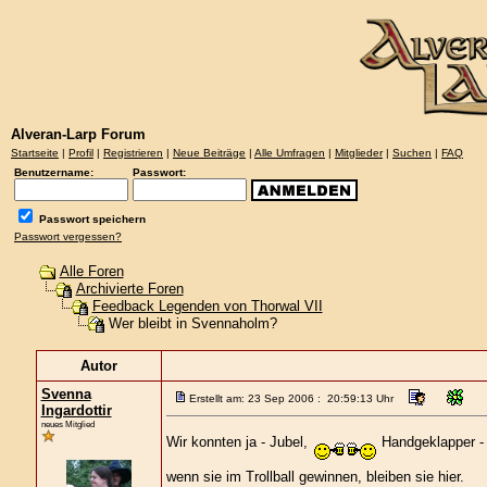
Alveran-Larp Forum
Startseite
|
Profil
|
Registrieren
|
Neue Beiträge
|
Alle Umfragen
|
Mitglieder
|
Suchen
|
FAQ
Benutzername:
Passwort:
Passwort speichern
Passwort vergessen?
Alle Foren
Archivierte Foren
Feedback Legenden von Thorwal VII
Wer bleibt in Svennaholm?
Autor
Svenna
Erstellt am: 23 Sep 2006 : 20:59:13 Uhr
Ingardottir
neues Mitglied
Wir konnten ja - Jubel,
Handgeklapper - 
wenn sie im Trollball gewinnen, bleiben sie hier.