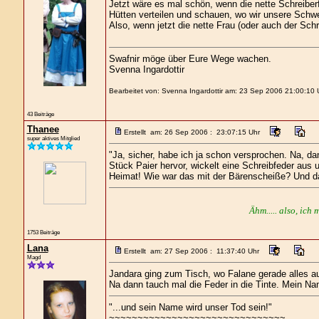
Jetzt wäre es mal schön, wenn die nette Schreiberf
Hütten verteilen und schauen, wo wir unsere Schw
Also, wenn jetzt die nette Frau (oder auch der Schre
Swafnir möge über Eure Wege wachen.
Svenna Ingardottir
Bearbeitet von: Svenna Ingardottir am: 23 Sep 2006 21:00:10 
43 Beiträge
Thanee
Erstellt am: 26 Sep 2006 : 23:07:15 Uhr
super aktives Mitglied
"Ja, sicher, habe ich ja schon versprochen. Na, 
Stück Paier hervor, wickelt eine Schreibfeder aus 
Heimat! Wie war das mit der Bärenscheiße? Und da
Ähm..... also, ich 
1753 Beiträge
Lana
Erstellt am: 27 Sep 2006 : 11:37:40 Uhr
Magd
Jandara ging zum Tisch, wo Falane gerade alles au
Na dann tauch mal die Feder in die Tinte. Mein Nam
"...und sein Name wird unser Tod sein!"
~~~~~~~~~~~~~~~~~~~~~~~~~~~~~~~