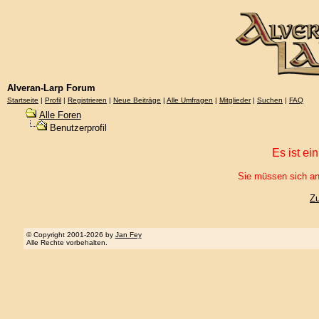
Alveran-Larp Forum
Startseite
|
Profil
|
Registrieren
|
Neue Beiträge
|
Alle Umfragen
|
Mitglieder
|
Suchen
|
FAQ
Alle Foren
Benutzerprofil
Es ist ei
Sie müssen sich an
Z
© Copyright 2001-2026 by
Jan Fey
Alle Rechte vorbehalten.