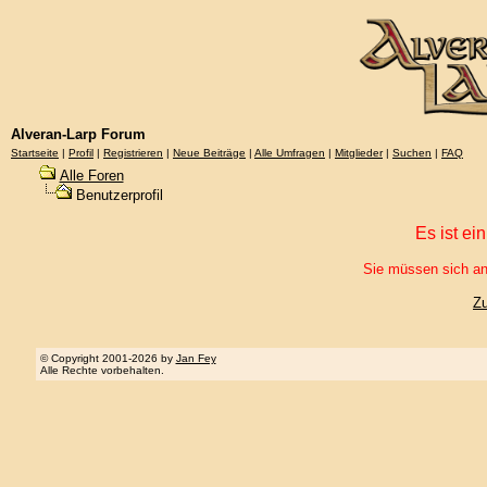
Alveran-Larp Forum
Startseite
|
Profil
|
Registrieren
|
Neue Beiträge
|
Alle Umfragen
|
Mitglieder
|
Suchen
|
FAQ
Alle Foren
Benutzerprofil
Es ist ei
Sie müssen sich an
Z
© Copyright 2001-2026 by
Jan Fey
Alle Rechte vorbehalten.