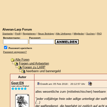
Alveran-Larp Forum
Startseite
|
Profil
|
Registrieren
|
Neue Beiträge
|
Alle Umfragen
|
Mitglieder
|
Suchen
|
FAQ
Benutzername:
Passwort:
Passwort speichern
Passwort vergessen?
Alle Foren
Fragen und Antworten
Fragen zu LARP
heerbann und bannergeld
Autor
Goot EN
Erstellt am: 05 Feb 2018 : 20:12:57 Uhr
super aktives Mitglied
alles wesentliche zum (mittelreichischen) heerbann
"jeder volljährige freie oder adlige unterliegt der 
(...)
der waffendienst, die heerfahrt ist zeitlich auf acht