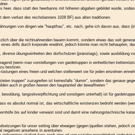
dner.
des heer, dass statt des heerbanns mit höheren abgaben gebildet wurde, sodas
it dem verlust des reichsbanners 1028 BF) aus alten traditionen.
ähnungen von dingen wie "hauptfrau", etc. nach, gehe ich davon aus, dass (im 
ötzlich über die nichtsahnenden bauern kommt, sondern etwas das seit generat
h eines drills durch korporale erwähnt, jedoch könnte man nicht behaupten, da
e, diverse übungseinheiten des dorfschulzen (praiostags), sowie ausbildung vo
usragend (wenn man vorstellungen von gardetruppen in einheitlichen kettenrüst
zu besitzen.
rüstungen eines freien und welchen stellenwert sie für jeden einzelnen einne
teten truppen" zuzugreifen ist keinesfalls "dumm", sondern das genaue gegent
bilden auch in großen heeren den hauptanteil der bewaffneten."
, besoldung, langzeitverpflichtung und sonstigem unterhalt) ist für gardetruppe
dass es absolut normal ist, das wirtschaftliche existenzen bedroht werden (we
ernhöfe bis auf kinder verwaist sind und damit eine nahrungstechnische kata
ndsetzungen für unser setting über etwaigen (gegen-)quellen stehen, jedoch zeig
 negativen ansehens in aventurien.
e einkommen skaliert (was noch eine art von sozialer gerechtigkeit andeuten w