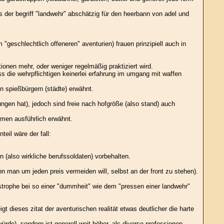
s der begriff "landwehr" abschätzig für den heerbann von adel und
"geschlechtlich offeneren" aventurien) frauen prinzipiell auch in
ionen mehr, oder weniger regelmäßig praktiziert wird.
ss die wehrpflichtigen keinerlei erfahrung im umgang mit waffen
n spießbürgern (städte) erwähnt.
ungen hat), jedoch sind freie nach hofgröße (also stand) auch
hmen ausführlich erwähnt.
eil wäre der fall:
n (also wirkliche berufssoldaten) vorbehalten.
nn man um jeden preis vermeiden will, selbst an der front zu stehen).
strophe bei so einer "dummheit" wie dem "pressen einer landwehr"
t dieses zitat der aventurischen realität etwas deutlicher die harte
ürde), sondern ist generell weit höher, als diverse professionen