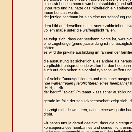
eines stehenden heeres wie berufssoldaten) und söl
unter reto und hal hatte das mittelreich ein stehen
freien benutzt wurde.
der jetzige heerbann ist also eine neuschöpfung (se
dem bild auf derselben seite, sowie zahlreichen erw
vollem maße unter die waffenpflicht fallen.
es zeigt sich, dass der heerbann nichts ist, was pl
eine zugehörige (grund-)ausbildung ist nur bezüglic
hätten.
es wird die private ausbildung im rahmen der famili
die ausrüstung ist sicherlich alles andere als hera
verpflichtet entsprechende waffen für den heerbann 
auch auf den seiten zuvor sind typische waffen und 
auf solche "unausgebildeten und miserabel ausgerüs
"die waffentreuen [verpflichteten eines heerbanns] 
-HdR, s. 45
der begriff "soldat" (mitsamt klassischer ausbildung
gerade im falle der schuldknechtschaft zeigt sich, 
es zeigt sich desweiteren, dass keineswegs die bau
droht.
wir haben uns ja darauf geeinigt, dass die hintergru
konsequenz des heerbannes und seines nicht einmal
so ist das bannergeld mitnichten auf das individuell