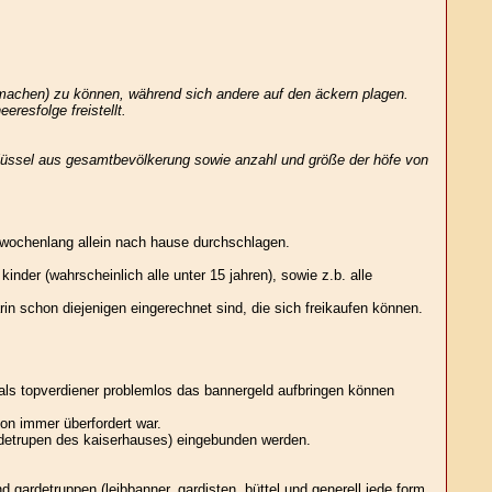
te machen) zu können, während sich andere auf den äckern plagen.
resfolge freistellt.
schlüssel aus gesamtbevölkerung sowie anzahl und größe der höfe von
wochenlang allein nach hause durchschlagen.
der (wahrscheinlich alle unter 15 jahren), sowie z.b. alle
darin schon diejenigen eingerechnet sind, die sich freikaufen können.
r als topverdiener problemlos das bannergeld aufbringen können
on immer überfordert war.
ardetrupen des kaiserhauses) eingebunden werden.
d gardetruppen (leibbanner, gardisten, büttel und generell jede form