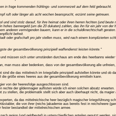
hten in frage kommenden frühlings- und sommerzeit auf dem feld gebraucht.
kampf ruft oder länger als acht wochen beansprucht, erzürnt seine getreuen.
ol und sind stolz darauf, für ihre heimat oder ihren herren fechten (und beu
 hohes bannergeld (um die 20 dukaten) zahlen, das ihn für ein jahr von der hee
einem anderen vermögenden bauern, kann er in die schuldknechtschaft geraten.
npflicht befreit.
 stadt oder grafschaft pro jahr stellen muss, wird nach einem komplizierten 
ste der gesamtbevölkerung prinzipiell waffendienst leisten könnte."
ger und müssen sich unter umständen durchaus am ende des heerbanns wieder 
n, man muss aber bedenken, dass von der gesamtbevölkerung alle unfreien, kin
t sind die das mittelreich im kriegsfalle prinzipiell aufstellen könnte und ob 
 die größe eines heeres aus der gesamtbevölkerung ermitteln kann.
gier von der heeresfolge ausgeschlossen sind.
ten rechte der gildenmagier auflisten würde ich einen solchen absatz erwarten.
nt zu stellen, die problematik stellt sich aber auch überhaupt nicht, da magie
xperten, da das mittelreichische heer bezüglich magischer kriegsführung sch
&stabler, die von ihrer (reichs-)akademie aus bereits fest in reichsheere (g
fester bestandteil der mittelreichischen armee.
ach region (und geldbeutel) in unterschiedlichen anteilen genutzt werden, sin