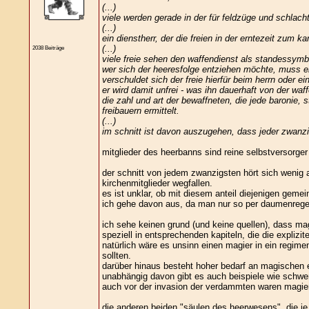
(...)
viele werden gerade in der für feldzüge und schlac
(...)
ein dienstherr, der die freien in der erntezeit zum 
(...)
2038 Beiträge
viele freie sehen den waffendienst als standessymb
wer sich der heeresfolge entziehen möchte, muss ein
verschuldet sich der freie hierfür beim herrn oder 
er wird damit unfrei - was ihn dauerhaft von der waffe
die zahl und art der bewaffneten, die jede baronie,
freibauern ermittelt.
(...)
im schnitt ist davon auszugehen, dass jeder zwanzig
mitglieder des heerbanns sind reine selbstversor
der schnitt von jedem zwanzigsten hört sich wenig a
kirchenmitglieder wegfallen.
es ist unklar, ob mit diesem anteil diejenigen gemein
ich gehe davon aus, da man nur so per daumenregel
ich sehe keinen grund (und keine quellen), dass ma
speziell in entsprechenden kapiteln, die die explizi
natürlich wäre es unsinn einen magier in ein regime
sollten.
darüber hinaus besteht hoher bedarf an magischen e
unabhängig davon gibt es auch beispiele wie schwert
auch vor der invasion der verdammten waren magier 
die anderen beiden "säulen des heerwesens", die je n