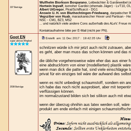
Wulfhelm Biorkson Bosparano
, Leibwächter & Gardeweibel (
Hortwin Ingvalf
, isenoher Gardist (ehemals Jäger) - LvT10, OL
337 Beiträge
Albert UiGregor
, Pirat/Schiffsarzt - DG1
Answin U. H. von Bluthechtingen-Friedwang
, darpatischer R
Vegsziber von Huab
, maraskanischer Hexer und Partisan - He
NSC - CM1, BZ3, MS2
... und natürlich viele andere Cons außerhalb des ALeV. Freue m
Kontaktaufnahme bitte per E-Mail (nicht per PN).
Goot EN
Erstellt am: 11 Dec 2017 : 19:42:35 Uhr
super aktives Mitglied
schnitzen würde ich mir jetzt auch nicht zutrauen, ab
es geht, aber man muss das schon können und das ri
die übliche vorgehensweise wäre eher das aus einer 
eine abdruckform von einer (modellierten) plastik wäre
wenn man dick die patte hat, sind viele einschlägige la
privat für ein einziges teil wäre der aufwand des sel
wenn es nicht unbedingt schaumstoff, sondern ein ande
ich habe das noch nicht ausprobiert, aber mit terpenti
2038 Beiträge
verflüssigen können.
im normalzustand bilden sich bei silikon auch mit etw
wenn der überzug ohnihin aus latex werden soll, wär
produkt am ende einfach mit einigen schaumstoffschni