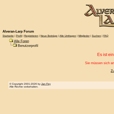
Alveran-Larp Forum
Startseite
|
Profil
|
Registrieren
|
Neue Beiträge
|
Alle Umfragen
|
Mitglieder
|
Suchen
|
FAQ
Alle Foren
Benutzerprofil
Es ist ei
Sie müssen sich an
Z
© Copyright 2001-2026 by
Jan Fey
Alle Rechte vorbehalten.