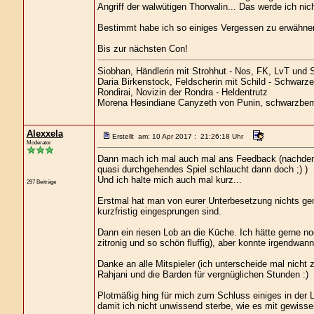
Angriff der walwütigen Thorwalin... Das werde ich nic
Bestimmt habe ich so einiges Vergessen zu erwähne
Bis zur nächsten Con!
Siobhan, Händlerin mit Strohhut - Nos, FK, LvT und
Daria Birkenstock, Feldscherin mit Schild - Schwarz
Rondirai, Novizin der Rondra - Heldentrutz
Morena Hesindiane Canyzeth von Punin, schwarzbemän
Alexxela
Erstellt am: 10 Apr 2017 : 21:26:18 Uhr
Moderator
Dann mach ich mal auch mal ans Feedback (nachdem 
quasi durchgehendes Spiel schlaucht dann doch ;) )
Und ich halte mich auch mal kurz...
297 Beiträge
Erstmal hat man von eurer Unterbesetzung nichts gem
kurzfristig eingesprungen sind.
Dann ein riesen Lob an die Küche. Ich hätte gerne n
zitronig und so schön fluffig), aber konnte irgendwan
Danke an alle Mitspieler (ich unterscheide mal nicht
Rahjani und die Barden für vergnüglichen Stunden :)
Plotmäßig hing für mich zum Schluss einiges in der L
damit ich nicht unwissend sterbe, wie es mit gewisse