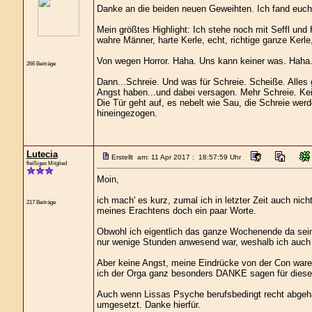
Danke an die beiden neuen Geweihten. Ich fand euch r
Mein größtes Highlight: Ich stehe noch mit Seffl und
wahre Männer, harte Kerle, echt, richtige ganze Kerle
Von wegen Horror. Haha. Uns kann keiner was. Haha
266 Beiträge
Dann...Schreie. Und was für Schreie. Scheiße. Alles g
Angst haben...und dabei versagen. Mehr Schreie. Ke
Die Tür geht auf, es nebelt wie Sau, die Schreie werd
hineingezogen.
Lutecia
Erstellt am: 11 Apr 2017 : 18:57:59 Uhr
fleißiges Mitglied
Moin,
ich mach' es kurz, zumal ich in letzter Zeit auch nic
217 Beiträge
meines Erachtens doch ein paar Worte.
Obwohl ich eigentlich das ganze Wochenende da sein 
nur wenige Stunden anwesend war, weshalb ich auch 
Aber keine Angst, meine Eindrücke von der Con waren
ich der Orga ganz besonders DANKE sagen für diese
Auch wenn Lissas Psyche berufsbedingt recht abgehär
umgesetzt. Danke hierfür.