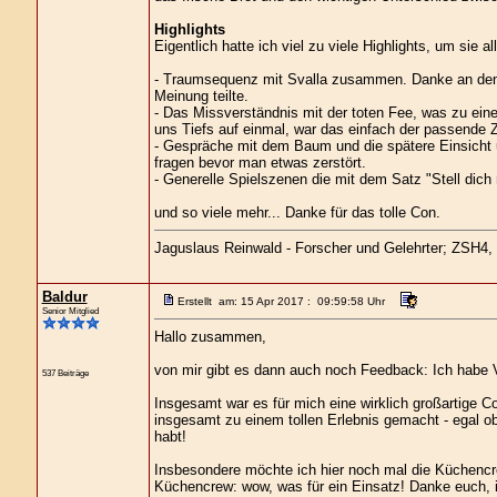
Highlights
Eigentlich hatte ich viel zu viele Highlights, um sie 
- Traumsequenz mit Svalla zusammen. Danke an den M
Meinung teilte.
- Das Missverständnis mit der toten Fee, was zu ei
uns Tiefs auf einmal, war das einfach der passend
- Gespräche mit dem Baum und die spätere Einsicht 
fragen bevor man etwas zerstört.
- Generelle Spielszenen die mit dem Satz "Stell dic
und so viele mehr... Danke für das tolle Con.
Jaguslaus Reinwald - Forscher und Gelehrter; ZSH4
Baldur
Erstellt am: 15 Apr 2017 : 09:59:58 Uhr
Senior Mitglied
Hallo zusammen,
von mir gibt es dann auch noch Feedback: Ich habe V
537 Beiträge
Insgesamt war es für mich eine wirklich großartige 
insgesamt zu einem tollen Erlebnis gemacht - egal ob 
habt!
Insbesondere möchte ich hier noch mal die Küchencr
Küchencrew: wow, was für ein Einsatz! Danke euch, i