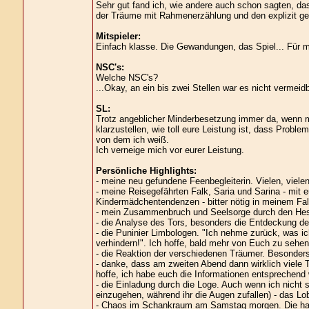
Sehr gut fand ich, wie andere auch schon sagten, 
der Träume mit Rahmenerzählung und den explizit ge
Mitspieler:
Einfach klasse. Die Gewandungen, das Spiel... Für mi
NSC's:
Welche NSC's?
...Okay, an ein bis zwei Stellen war es nicht vermeidb
SL:
Trotz angeblicher Minderbesetzung immer da, wenn 
klarzustellen, wie toll eure Leistung ist, dass Problem
von dem ich weiß.
Ich verneige mich vor eurer Leistung.
Persönliche Highlights:
- meine neu gefundene Feenbegleiterin. Vielen, viele
- meine Reisegefährten Falk, Saria und Sarina - mit
Kindermädchentendenzen - bitter nötig in meinem Fal
- mein Zusammenbruch und Seelsorge durch den Hes
- die Analyse des Tors, besonders die Entdeckung d
- die Puninier Limbologen. "Ich nehme zurück, was ich
verhindern!". Ich hoffe, bald mehr von Euch zu sehen
- die Reaktion der verschiedenen Träumer. Besonders 
- danke, dass am zweiten Abend dann wirklich viele
hoffe, ich habe euch die Informationen entsprechend
- die Einladung durch die Loge. Auch wenn ich nicht s
einzugehen, während ihr die Augen zufallen) - das 
- Chaos im Schankraum am Samstag morgen. Die halb 