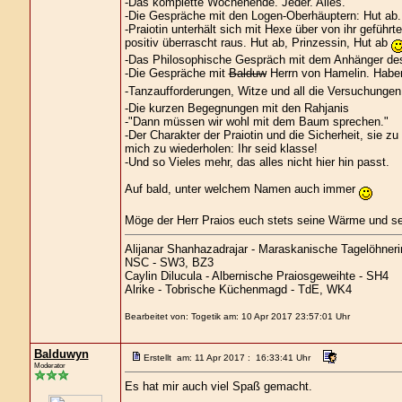
-Das komplette Wochenende. Jeder. Alles.
-Die Gespräche mit den Logen-Oberhäuptern: Hut ab. 
-Praiotin unterhält sich mit Hexe über von ihr gefü
positiv überrascht raus. Hut ab, Prinzessin, Hut ab
-Das Philosophische Gespräch mit dem Anhänger des
-Die Gespräche mit
Balduw
Herrn von Hamelin. Haben
-Tanzaufforderungen, Witze und all die Versuchungen
-Die kurzen Begegnungen mit den Rahjanis
-"Dann müssen wir wohl mit dem Baum sprechen."
-Der Charakter der Praiotin und die Sicherheit, sie zu
mich zu wiederholen: Ihr seid klasse!
-Und so Vieles mehr, das alles nicht hier hin passt.
Auf bald, unter welchem Namen auch immer
Möge der Herr Praios euch stets seine Wärme und se
Alijanar Shanhazadrajar - Maraskanische Tagelöhneri
NSC - SW3, BZ3
Caylin Dilucula - Albernische Praiosgeweihte - SH4
Alrike - Tobrische Küchenmagd - TdE, WK4
Bearbeitet von: Togetik am: 10 Apr 2017 23:57:01 Uhr
Balduwyn
Erstellt am: 11 Apr 2017 : 16:33:41 Uhr
Moderator
Es hat mir auch viel Spaß gemacht.