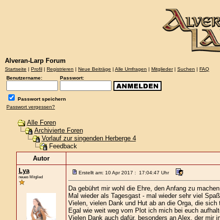
Alveran-Larp Forum
Startseite
|
Profil
|
Registrieren
|
Neue Beiträge
|
Alle Umfragen
|
Mitglieder
|
Suchen
|
FAQ
Benutzername:
Passwort:
Passwort speichern
Passwort vergessen?
Alle Foren
Archivierte Foren
Vorlauf zur singenden Herberge 4
Feedback
Autor
Lya
Erstellt am: 10 Apr 2017 : 17:04:47 Uhr
neues Mitglied
Da gebührt mir wohl die Ehre, den Anfang zu machen 
Mal wieder als Tagesgast - mal wieder sehr viel Spaß
Vielen, vielen Dank und Hut ab an die Orga, die sich
Egal wie weit weg vom Plot ich mich bei euch aufhalte
Vielen Dank auch dafür, besonders an Alex, der mir 