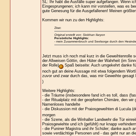
SL: Ihr habt die Ausfälle super aufgefangen. Wenn ic
Eingesprungenen; ich kann mir vorstellen, was es bed
gute Genesung für die Ausgefallenen! Meinen größten
Kommen wir nun zu den Highlights:
Zitat:
Original erstellt von: Siobhan Ilaryon
Persönliche Highlights:
- mein Zusammenbruch und Seelsorge durch den Hesindeg
Jetzt muss ich noch mal kurz in die Geweihtenrolle sc
der Allweisen Göttin, den Hüter der Wahrheit (im Si
der Rolle)
Spaß beiseite: Auch umgekehrt danke für
noch gut an deine Aussage mit etwa folgendem Wortlau
zuvor und zwar durch das, was mir Geweihte gesagt h
)
Weitere Highlights:
- die Träume (insbesondere fand ich es toll, dass (fas
- der Ritualplatz mit der geopferten Chimäre, den wi
Namenloses handelte
- die Diskussion mit der Praiosgeweihten di Lucula
morgen
- die Szene, als die Winhaller Landwehr die Tür einre
Praiosgewiehte und ich (gefühlt) nur knapp verhinder
- die Puniner Magistra und ihr Schüler; danke auch
sowie verdächtige Personen und - das geht nur an di