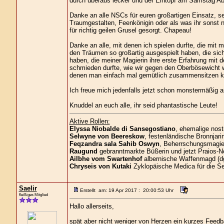
durch überaus lecker und der Eintopf am Samstag Ab
Danke an alle NSCs für euren großartigen Einsatz, se
Traumgestalten, Feenkönigin oder als was ihr sonst 
für richtig geilen Grusel gesorgt. Chapeau!
Danke an alle, mit denen ich spielen durfte, die mit 
den Träumen so großartig ausgespielt haben, die sic
haben, die meiner Magierin ihre erste Erfahrung mit
schmieden durfte, wie wir gegen den Oberbösewicht w
denen man einfach mal gemütlich zusammensitzen kon
Ich freue mich jedenfalls jetzt schon monstermäßig 
Knuddel an euch alle, ihr seid phantastische Leute!
Aktive Rollen:
Elyssa Niobalde di Sansegostiano
, ehemalige nost
Selwyne von Beereskow
, festenländische Bronnjari
Feqzandra sala Sahib Oswyn
, Beherrschungsmagier
Raugund
gebranntmarkte Büßerin und jetzt Praios-No
Ailbhe vom Swartenhof
albernische Waffenmagd (d
Chryseis von Kutaki
Zyklopäische Medica für die S
Saelir
Erstellt am: 19 Apr 2017 : 20:00:53 Uhr
fleißiges Mitglied
Hallo allerseits,
spät aber nicht weniger von Herzen ein kurzes Feedb