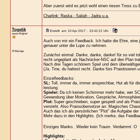
Aber zuerst wird es jetzt wohl einen riesen Tross zu 
Charlink: Raska - Saliah - Jadra u.a.
Togetik
Erstellt am: 10 Apr 2017 : 23:42:21 Uhr
neues Mitglied
Auch von mir ein Feedback. Ich hatte die Ehre, eine
genauer unter die Lupe zu nehmen.
25 Beiträge
Zunächst einmal: Danke, danke, danke! für so viel to
recht ungeplant als Nachrücker-NSC auf den Plan trat 
Nach drei Tagen schönem Spiel und dem überwältig
(Ja, Tine, du hattest recht. Danke fürs Praiotisieren u
Einzelfeedbacks:
SL:
Toll, immer da, immer ansprechbar, Hut ab für di
leistung.
Spieler:
Da ich keinen Schimmer mehr habe, wer SC un
Gewandung über Motivation, Gespräche, Atmosphäre.. 
Plot:
Super geschrieben, super gespielt und als Prai
versteht. Also Praiosübersetzer an: Magisches Chaos
Auch das ich als persönlichen "Plot" die Aufgabe der 
Mehr dazu in den Highlights. (Ich merke, das Feedba
Einziges Manko.. Wieder kein Traum. Verdammt :O
Highlights: