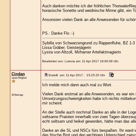
Auch danken möchte ich der fröhlichen ThorwalerRiege
horasische Sonette und weidnische Minne gibt, ein To
Ansonsten vielen Dank an alle Anwesenden für schö
PS.: Danke Flo :-)
Sybilla von Schwarzengrund zu Rappenfluhe, BZ 1-3
Lissa Gräber, Geisterjägerin
Lysira von Altzoll, Mirhamer Artefaktmagierin
Bearbeitet von: Lutecia am: 11 Apr 2017 19:00:09 Uhr
Cindan
Erstellt am: 11 Apr 2017 : 23:25:20 Uhr
neues Mitglied
Ich melde mich dann auch mal zu Wort.
Vielen Dank erstmal an alle Anwesenden, es war ein s
36 Beiträge
Umsetzungsschwierigkeiten habe ich nichts mitbeko
mir scheint.
An der Stelle auch nochmal Danke an alle in der Loge
seltsame Praioten innerhalb von zwei Tagen überzeug
echt seltsam und heikel geworden, hätte man das al
Danke an die SL und NSCs fürs bespaßen. Ihr ward wi
das frische Brot und den wichtigen Unterschied zwis