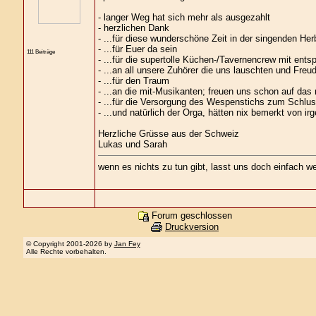
- langer Weg hat sich mehr als ausgezahlt
- herzlichen Dank
- ...für diese wunderschöne Zeit in der singenden Her
- ...für Euer da sein
111 Beiträge
- ...für die supertolle Küchen-/Tavernencrew mit en
- ...an all unsere Zuhörer die uns lauschten und Freu
- ...für den Traum
- ...an die mit-Musikanten; freuen uns schon auf das 
- ...für die Versorgung des Wespenstichs zum Schlu
- ...und natürlich der Orga, hätten nix bemerkt von i
Herzliche Grüsse aus der Schweiz
Lukas und Sarah
wenn es nichts zu tun gibt, lasst uns doch einfach w
Forum geschlossen
Druckversion
© Copyright 2001-2026 by
Jan Fey
Alle Rechte vorbehalten.