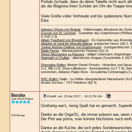
Portals (schade, dass du deine Tabelle nicht auch all
als die Magistra ihren Schüler am Ohr die Treppe hin
Viele Grüße voller Vorfreude und bis spätestens Num
Eike
Adeptus Ghorio von Brabak
- Gildenmagier, Absolvent der Dunk
Gurvan von St. Lechmin
- Geweihter des Götterfürsten (PRAios)
5, PzE 1-3)
Alduin Trauthard von Bregelsaum
- Ex-Gänseritter aus Rommil
Abdulon al-Jamil ibn Mustafa Alfaran
, aranischer Hexer (AN 1, 
Junker Anshag Owilmar von Eslamsgrund
- (süd)garethischer 
Maijin Panga
- Maraskanischer Partisan (ZG 3)
Signor Alessandro ya Passero
- adliger Lebemann, Angehörige
Niaimadh ui Chullain
- albernischer Knappe (Greyfenfels 4, DGT
Ehemalige Rollen:
Meister Panek Firnske
- Historiker und Spra
1+2, WB 1+3),
Smari Liflindsson
- Svennaholmer (LvT 7-9),
Sein
verstorben,
Adeptus Pulpio Ross
- Accademia Contramagica Cus
NSC-Rollen:
Daijin
- zu Haffax übergelaufener Maraskaner (Ku
Bruder Dormus
- TGT-Paktierer (BZ 4)
Bernika
Erstellt am: 15 Apr 2017 : 16:31:58 Uhr
super aktives Mitglied
Großartig war's, riesig Spaß hat es gemacht. Superdi
Danke an die Orga/SL, die immer präsent war, wenn 
2102 Beiträge
Der Plot war prima, man könnte höchstens noch einfü
Danke an die Küche, die sich jedes Sonderwunsches