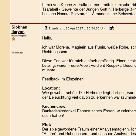
Ifirnia von Kuhne zu Falkenstein - mittelreichische Rit
Tsarabell - Geweihte der Jungen Göttin; Herberge 3+
Luciana Honora Phezarres - Almadanische Schwertge
Siobhan
Erstellt am: 10 Apr 2017 : 20:54:36 Uhr
Ilaryon
neues Mitglied
Hallo,
ich war Morena, Magierin aus Punin, weiße Robe, sch
Richtungssinn.
42 Beiträge
Diese Con war für mich einfach großartig. Einen ries
beteiligt waren - eure Arbeit verdient Respekt. Beso
musste.
Feedback im Einzelnen:
Location:
Wie gewohnt schön. Die Herberge liegt dort gut, wa
der Beleuchtung viel davon zu erkennen war (zumind
Küchencrew:
Dankedankedanke! Fantastisches Essen, wunderbares S
euch hatten!
Plot:
Der spielgewordene Traum einer Analysemagierin. Ich
"Action" und Ruhephasen - und dass die Analyse des P