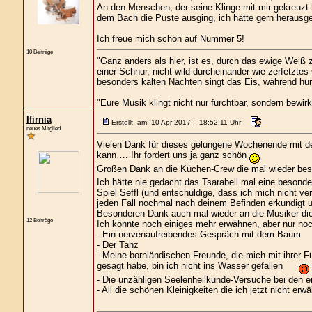
An den Menschen, der seine Klinge mit mir gekreuzt h
dem Bach die Puste ausging, ich hätte gern herausgef
Ich freue mich schon auf Nummer 5!
10 Beiträge
"Ganz anders als hier, ist es, durch das ewige Weiß z
einer Schnur, nicht wild durcheinander wie zerfetztes
besonders kalten Nächten singt das Eis, während hund
"Eure Musik klingt nicht nur furchtbar, sondern bewir
Ifirnia
Erstellt am: 10 Apr 2017 : 18:52:11 Uhr
neues Mitglied
Vielen Dank für dieses gelungene Wochenende mit de
kann…. Ihr fordert uns ja ganz schön
Großen Dank an die Küchen-Crew die mal wieder beste 
Ich hätte nie gedacht das Tsarabell mal eine besond
Spiel Seffl (und entschuldige, dass ich mich nicht v
jeden Fall nochmal nach deinem Befinden erkundigt u
Besonderen Dank auch mal wieder an die Musiker die
12 Beiträge
Ich könnte noch einiges mehr erwähnen, aber nur noch
- Ein nervenaufreibendes Gespräch mit dem Baum
- Der Tanz
- Meine bornländischen Freunde, die mich mit ihrer 
gesagt habe, bin ich nicht ins Wasser gefallen
- Die unzähligen Seelenheilkunde-Versuche bei den
- All die schönen Kleinigkeiten die ich jetzt nicht er