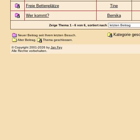
Freie Bettenplätze
Tine
Wer kommt?
Bernika
Zeige Thema 1 - 6 von 6, sortiert nach
Kategorie ges
Neuer Beitrag seit Ihrem letzten Besuch.
Alter Beitrag.
Thema geschlossen.
© Copyright 2001-2026 by
Jan Fey
Alle Rechte vorbehalten.