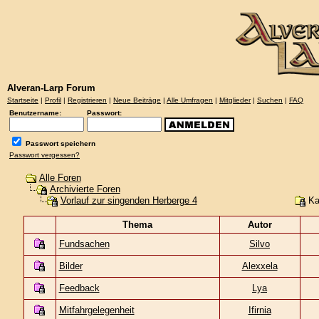
Alveran-Larp Forum
Startseite
|
Profil
|
Registrieren
|
Neue Beiträge
|
Alle Umfragen
|
Mitglieder
|
Suchen
|
FAQ
Benutzername:
Passwort:
Passwort speichern
Passwort vergessen?
Alle Foren
Archivierte Foren
Ka
Vorlauf zur singenden Herberge 4
Thema
Autor
Fundsachen
Silvo
Bilder
Alexxela
Feedback
Lya
Mitfahrgelegenheit
Ifirnia