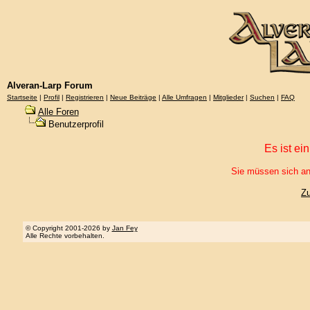
Alveran-Larp Forum
Startseite
|
Profil
|
Registrieren
|
Neue Beiträge
|
Alle Umfragen
|
Mitglieder
|
Suchen
|
FAQ
Alle Foren
Benutzerprofil
Es ist ei
Sie müssen sich an
Z
© Copyright 2001-2026 by
Jan Fey
Alle Rechte vorbehalten.