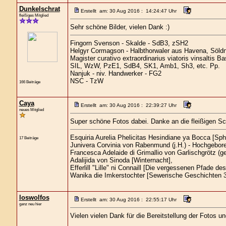
Dunkelschrat
Erstellt am: 30 Aug 2016 : 14:24:47 Uhr
fleißiges Mitglied
Sehr schöne Bilder, vielen Dank :)
Fingorn Svenson - Skalde - SdB3, zSH2
Helgyr Cormagson - Halbthorwaler aus Havena, Söld
Magister curativo extraordinarius viatoris vinsaltis B
SIL, WzW, PzE1, SdB4, SK1, Amb1, Sh3, etc. Pp.
Nanjuk - niv. Handwerker - FG2
NSC - TzW
166 Beiträge
Caya
Erstellt am: 30 Aug 2016 : 22:39:27 Uhr
neues Mitglied
Super schöne Fotos dabei. Danke an die fleißigen Sc
Esquiria Aurelia Phelicitas Hesindiane ya Bocca [S
17 Beiträge
Junivera Corvinia von Rabenmund (j.H.) - Hochgebore
Francesca Adelaide di Grimallio von Garlischgrötz (ge
Adalijida von Sinoda [Winternacht],
Efferlill "Lille" ni Connaill [Die vergessenen Pfade de
Wanika die Imkerstochter [Sewerische Geschichten 3
loswolfos
Erstellt am: 30 Aug 2016 : 22:55:17 Uhr
ganz neu hier
Vielen vielen Dank für die Bereitstellung der Fotos u