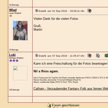
111 Beiträge
Wlad
Erstellt am: 01 Sep 2016 : 19:28:11 Uhr
neues Mitglied
Vielen Dank für die vielen Fotos.
Gruß,
Martin
24 Beiträge
Loki
Erstellt am: 07 Sep 2016 : 11:35:47 Uhr
fleißiges Mitglied
Kann ich eine Freischaltung für die Fotos beantragen
Nil a fhios agam.
Gerric Faerwynui ibn Tuachim ibn Khaid, reisender Spielmann (TW2-4, SilG4-5, ST1-3, S
Pjerow Karenkis, bornischer Trommel-Dilletant (Hex2+4)
Antoss, wandernder Bader (FK1+3, Hor2, TW1, Nos3)
Cathain - Verzaubernder Fantasy Folk aus fernen We
102 Beiträge
Forum geschlossen