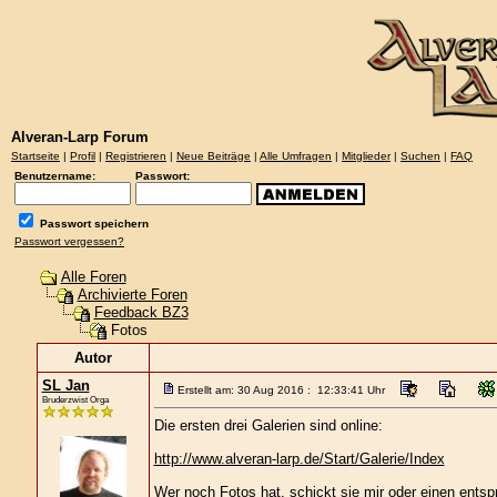
Alveran-Larp Forum
Startseite
|
Profil
|
Registrieren
|
Neue Beiträge
|
Alle Umfragen
|
Mitglieder
|
Suchen
|
FAQ
Benutzername:
Passwort:
Passwort speichern
Passwort vergessen?
Alle Foren
Archivierte Foren
Feedback BZ3
Fotos
Autor
SL Jan
Erstellt am: 30 Aug 2016 : 12:33:41 Uhr
Bruderzwist Orga
Die ersten drei Galerien sind online:
http://www.alveran-larp.de/Start/Galerie/Index
Wer noch Fotos hat, schickt sie mir oder einen ents