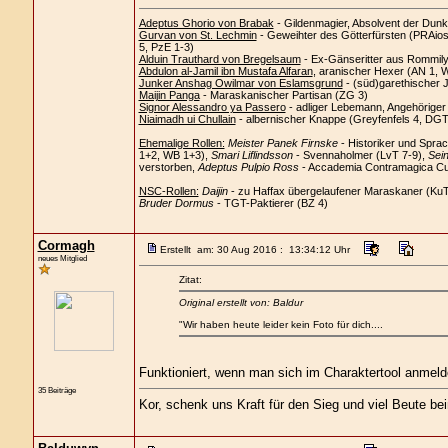
Adeptus Ghorio von Brabak
- Gildenmagier, Absolvent der Dunk
Gurvan von St. Lechmin
- Geweihter des Götterfürsten (PRAios)
5, PzE 1-3)
Alduin Trauthard von Bregelsaum
- Ex-Gänseritter aus Rommil
Abdulon al-Jamil ibn Mustafa Alfaran
, aranischer Hexer (AN 1, 
Junker Anshag Owilmar von Eslamsgrund
- (süd)garethischer 
Maijin Panga
- Maraskanischer Partisan (ZG 3)
Signor Alessandro ya Passero
- adliger Lebemann, Angehörige
Niaimadh ui Chullain
- albernischer Knappe (Greyfenfels 4, DGT
Ehemalige Rollen:
Meister Panek Firnske
- Historiker und Spra
1+2, WB 1+3),
Smari Liflindsson
- Svennaholmer (LvT 7-9),
Sein
verstorben,
Adeptus Pulpio Ross
- Accademia Contramagica Cus
NSC-Rollen:
Daijin
- zu Haffax übergelaufener Maraskaner (Ku
Bruder Dormus
- TGT-Paktierer (BZ 4)
Cormagh
Erstellt am: 30 Aug 2016 : 13:34:12 Uhr
neues Mitglied
Zitat:
Original erstellt von: Baldur
"Wir haben heute leider kein Foto für dich....
Funktioniert, wenn man sich im Charaktertool anmeld
35 Beiträge
Kor, schenk uns Kraft für den Sieg und viel Beute be