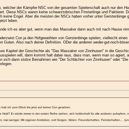
en, welcher der Kämpfer-NSC von der gesamten Spielerschaft auch nur den Ha
ert. Diese NSCs waren keine schwarztobrischen Finsterlinge und Paktierer. D
 keine Engel. Aber die meisten der NSCs haben vorher unter Gerstenbinge g
tzt leben.
ände ich es aber gut, wenn man das Massaker dann auch mit nach Hause nimmt
uderzwist Con ja den Hofgeweihten von Gerstenbinge spielen, vielleicht eine
en Guten. Also nach deiner Definition. ODer die anderen weder-gut-noch-bösen
es Kapitel der Geschichte als "Das Massaker von Zinnhusen" in die Geschich
usspielen will, dann kommt halt dabei raus, dass man, wenn man so agiert, a
 sich dann stolze Beinahmen wie "Der Schlächter von Zinnhusen" oder "Die M
rlegen.
n hab ich zum Glück bis jetzt auf keiner Con gesehen.
e Held? Er würde immer in der ersten Reihe stehen, sich heldenhaft für alle anderen aufopfern
, mal weniger. Mit eigenen Antrieben, evtl Sorgen, Nöten, Freundschaften, Feindschaften,... (und