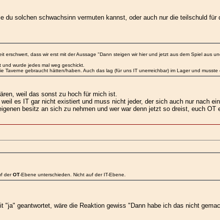
 wie du solchen schwachsinn vermuten kannst, oder auch nur die teilschuld fü
t erschwert, dass wir erst mit der Aussage "Dann steigen wir hier und jetzt aus dem Spiel au
 und wurde jedes mal weg geschickt.
r die Taverne gebraucht hätten/haben. Auch das lag (für uns IT unerreichbar) im Lager und musste
ren, weil das sonst zu hoch für mich ist.
r, weil es IT gar nicht existiert und muss nicht jeder, der sich auch nur nach 
enen besitz an sich zu nehmen und wer war denn jetzt so dreist, euch OT e
uf der
OT
-Ebene unterschieden. Nicht auf der IT-Ebene.
mit "ja" geantwortet, wäre die Reaktion gewiss "Dann habe ich das nicht gema