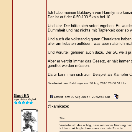
Ich habe meinen Balduwyn von Harmlyn so konzip
Der ist auf der 0-50-100 Skala bei 10.
Und klar. Der hätte sich sofort ergeben. Es wurd
Dummheit und hat nichts mit Tapferkeit oder so w
Und auch die vollständig guten Charaktere haben
aller am liebsten auflösen, was aber natürlich nic
Und Vorurteil gehören auch dazu. Der SC weiß ja n
Aber er vertritt immer das Gesetz, er hält immer 
gerettet werden müssen.
Dafür kann man sich zum Beispiel als Kämpfer Ch
Bearbeitet von: Balduwyn am: 30 Aug 2016 20:00:51 Uhr
Goot EN
Erstellt am: 30 Aug 2016 : 20:02:48 Uhr
super aktives Mitglied
@kamikaze:
Zitat:
Verstehe ich das richtig, dass wir deiner Meinung nac
Ich kann nicht glauben, dass das dein Ernst ist.