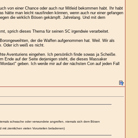
uch von einer Chance oder auch nur Mitleid bekommen habt. Ihr habt
as hätte man leicht rausfinden können, wenn auch nur einer gefangen
egen die wirklich Bösen gekämpft. Jahrelang. Und mit dem
, sprich dieses Thema für seinen SC irgendwie verarbeitet.
n Borongeweihten, der die Waffen aufgenommen hat. Weil. Wir als
. Oder ich weiß es nicht.
te Aventuriens eingehen. Ich persönlich finde sowas ja Scheiße.
m Ende auf der Seite derjenigen steht, die dieses Massaker
ordaxt" geben. Ich werde mir auf der nächsten Con auf jeden Fall
, niemals schwache oder verwundete angreifen, niemals sich dem Bösen
 mit ziemlichen vielen Vorurteilen beladenen)