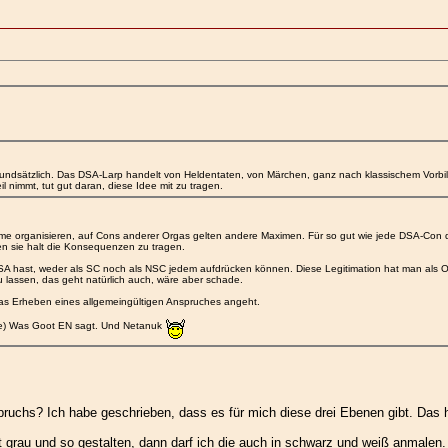
undsätzlich. Das DSA-Larp handelt von Heldentaten, von Märchen, ganz nach klassischem Vorbi
il nimmt, tut gut daran, diese Idee mit zu tragen.
me organisieren, auf Cons anderer Orgas gelten andere Maximen. Für so gut wie jede DSA-Con d
en sie halt die Konsequenzen zu tragen.
DSA hast, weder als SC noch als NSC jedem aufdrücken können. Diese Legitimation hat man als 
u lassen, das geht natürlich auch, wäre aber schade.
das Erheben eines allgemeingültigen Anspruches angeht.
ge) Was Goot EN sagt. Und Netanuk
pruchs? Ich habe geschrieben, dass es für mich diese drei Ebenen gibt. Das 
t grau und so gestalten, dann darf ich die auch in schwarz und weiß anmalen