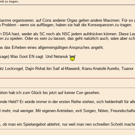
mit zu tragen.
Maxime organisieren, auf Cons anderer Orgas gelten andere Maximen. Für so
n Problem - wenn sie auffliegen, haben sie halt die Konsequenzen zu tragen.
von DSA hast, weder als SC noch als NSC jedem aufdrücken können. Diese Le
en zu spielen. Oder es sein zu lassen, das geht natürlich auch, wäre aber sc
as das Erheben eines allgemeingültigen Anspruches angeht.
l sage) Was Goot EN sagt. Und Netanuk
z Lockvogel, Dajin Rohal ibn Saif al-Mawardi, Kianu Anatolé Aurelio, Tuanor K
ition hab ich zum Glück bis jetzt auf keiner Con gesehen.
ende Held? Er würde immer in der ersten Reihe stehen, sich heldenhaft für a
mehr, mal weniger. Mit eigenen Antrieben, evtl Sorgen, Nöten, Freundschaften
n, ob man ein Spielangebot ablehnt, nur weil man nen schnellen Schnitt mache