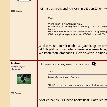
nein, ist es nicht und ich kann nicht verstehen,
2038 Beiträge
Zitat:
Wenn man keine Ahnung hat...
Es wurde uns eben genau IT verweigert und OT sowei
konnten.
Ich habe mehrfach (auch OT) nach dem Zeug gefragt
Gleiches gilt übrigens für unser OT-Geld, das wir fü
ja, das musst du mir noch mal ganz langsam erklä
ist OT-geld nicht für jeden charakter unerreichba
wie kann man jemanden OT erschweren, seinen eig
Halrech
Erstellt am: 30 Aug 2016 : 21:55:47 Uhr
fleißiges Mitglied
Zitat:
Original erstellt von: Anselm
*Hust* So wie sich das gerade ereignet hat, wurde a
337 Beiträge
Aber es hat die IT-Ebene beeinflusst. Hätte ich 