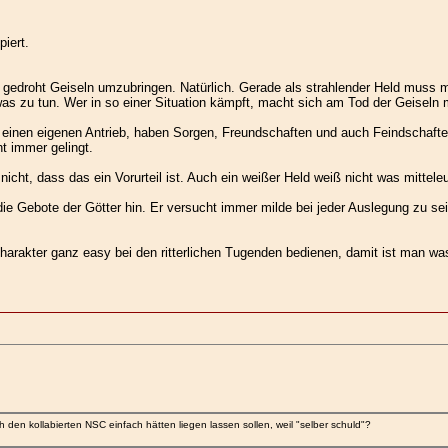
iert.
e gedroht Geiseln umzubringen. Natürlich. Gerade als strahlender Held muss 
as zu tun. Wer in so einer Situation kämpft, macht sich am Tod der Geiseln m
 einen eigenen Antrieb, haben Sorgen, Freundschaften und auch Feindschaft
ht immer gelingt.
icht, dass das ein Vorurteil ist. Auch ein weißer Held weiß nicht was mitteleu
die Gebote der Götter hin. Er versucht immer milde bei jeder Auslegung zu sei
arakter ganz easy bei den ritterlichen Tugenden bedienen, damit ist man was
h den kollabierten NSC einfach hätten liegen lassen sollen, weil "selber schuld"?