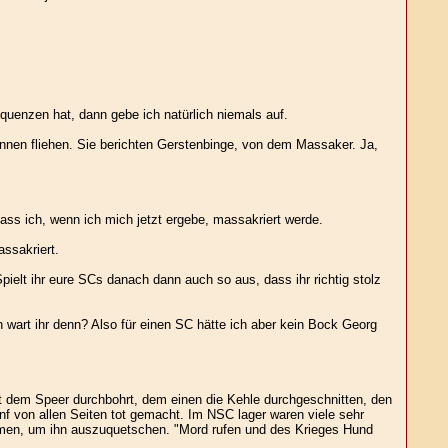
uenzen hat, dann gebe ich natürlich niemals auf.
önnen fliehen. Sie berichten Gerstenbinge, von dem Massaker. Ja,
ass ich, wenn ich mich jetzt ergebe, massakriert werde.
ssakriert.
ielt ihr eure SCs danach dann auch so aus, dass ihr richtig stolz
rn wart ihr denn? Also für einen SC hätte ich aber kein Bock Georg
it dem Speer durchbohrt, dem einen die Kehle durchgeschnitten, den
f von allen Seiten tot gemacht. Im NSC lager waren viele sehr
ehmen, um ihn auszuquetschen. "Mord rufen und des Krieges Hund