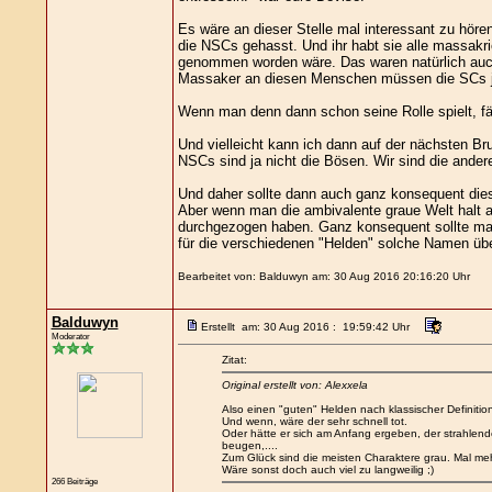
Es wäre an dieser Stelle mal interessant zu hör
die NSCs gehasst. Und ihr habt sie alle massakri
genommen worden wäre. Das waren natürlich auch
Massaker an diesen Menschen müssen die SCs je
Wenn man denn dann schon seine Rolle spielt, f
Und vielleicht kann ich dann auf der nächsten Br
NSCs sind ja nicht die Bösen. Wir sind die ander
Und daher sollte dann auch ganz konsequent dies
Aber wenn man die ambivalente graue Welt halt a
durchgezogen haben. Ganz konsequent sollte man
für die verschiedenen "Helden" solche Namen übe
Bearbeitet von: Balduwyn am: 30 Aug 2016 20:16:20 Uhr
Balduwyn
Erstellt am: 30 Aug 2016 : 19:59:42 Uhr
Moderator
Zitat:
Original erstellt von: Alexxela
Also einen "guten" Helden nach klassischer Definitio
Und wenn, wäre der sehr schnell tot.
Oder hätte er sich am Anfang ergeben, der strahlend
beugen,....
Zum Glück sind die meisten Charaktere grau. Mal mehr
Wäre sonst doch auch viel zu langweilig ;)
266 Beiträge