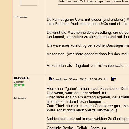
Jeder der daran Teil nimmt, tut gut daran, diese Idee 
1581 Beiträge
Du kannst gerne Cons mit dieser (und anderen) 
kein Problem. Auch richtig böse SCs sind oft kei
Du wirst die Märchenheldenvorstellung, die du 
tun kannst, ist andere zu akzeptieren und mit ihn
Ich wäre aber vorsichtig bei solchen Aussagen w
Ansonsten: (wer hätte gedacht dass ich das ma
Anzutreffen als: Dagobert von Schwalbenwald, Lut
Alexxela
Erstellt am: 30 Aug 2016 : 18:37:43 Uhr
Moderator
Also einen "guten" Helden nach klassischer Defin
Und wenn, wäre der sehr schnell tot.
Oder hätte er sich am Anfang ergeben, der strahl
297 Beiträge
niemals sich dem Bösen beugen,....
Zum Glück sind die meisten Charaktere grau. Mal 
Wäre sonst doch auch viel zu langweilig ;)
Nichtsdesdotrotz sollte man wirklich 2x überlege
Charlink: Raska - Saliah - Jadra u.a.