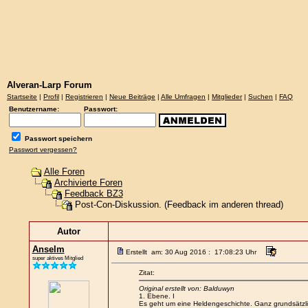
Alveran-Larp Forum
Startseite
|
Profil
|
Registrieren
|
Neue Beiträge
|
Alle Umfragen
|
Mitglieder
|
Suchen
|
FAQ
Benutzername:
Passwort:
Passwort speichern
Passwort vergessen?
Alle Foren
Archivierte Foren
Feedback BZ3
Post-Con-Diskussion. (Feedback im anderen thread)
Autor
Anselm
Erstellt am: 30 Aug 2016 : 17:08:23 Uhr
super aktives Mitglied
Zitat:
Original erstellt von: Balduwyn
1. Ebene. I
Es geht um eine Heldengeschichte. Ganz grundsätzli