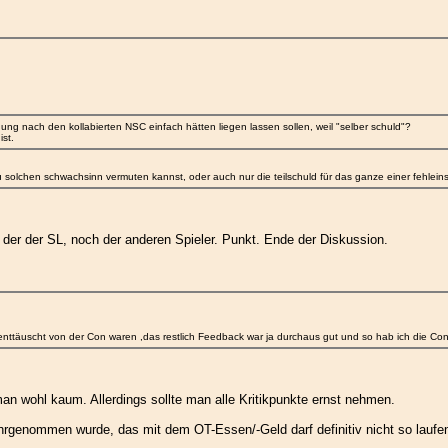
inung nach den kollabierten NSC einfach hätten liegen lassen sollen, weil "selber schuld"?
st.
 du solchen schwachsinn vermuten kannst, oder auch nur die teilschuld für das ganze einer fehle
der der SL, noch der anderen Spieler. Punkt. Ende der Diskussion.
 enttäuscht von der Con waren ,das restlich Feedback war ja durchaus gut und so hab ich die Co
an wohl kaum. Allerdings sollte man alle Kritikpunkte ernst nehmen.
hrgenommen wurde, das mit dem OT-Essen/-Geld darf definitiv nicht so laufe