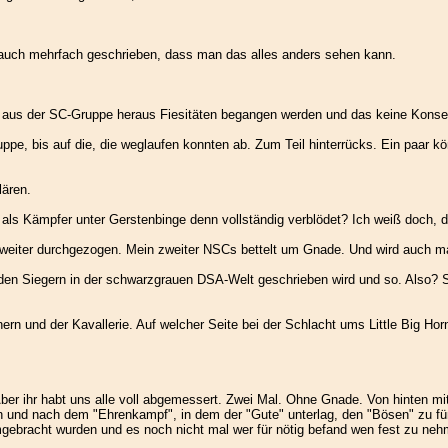
a auch mehrfach geschrieben, dass man das alles anders sehen kann.
 aus der SC-Gruppe heraus Fiesitäten begangen werden und das keine Konseq
pe, bis auf die, die weglaufen konnten ab. Zum Teil hinterrücks. Ein paar k
lären.
als Kämpfer unter Gerstenbinge denn vollständig verblödet? Ich weiß doch, d
eiter durchgezogen. Mein zweiter NSCs bettelt um Gnade. Und wird auch ma
den Siegern in der schwarzgrauen DSA-Welt geschrieben wird und so. Also? Sp
nern und der Kavallerie. Auf welcher Seite bei der Schlacht ums Little Big Ho
Aber ihr habt uns alle voll abgemessert. Zwei Mal. Ohne Gnade. Von hinten m
 und nach dem "Ehrenkampf", in dem der "Gute" unterlag, den "Bösen" zu fün
umgebracht wurden und es noch nicht mal wer für nötig befand wen fest zu n