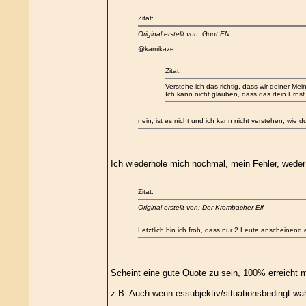
Zitat:
Original erstellt von: Goot EN
@kamikaze:
Zitat:
Verstehe ich das richtig, dass wir deiner Me
Ich kann nicht glauben, dass das dein Ernst i
nein, ist es nicht und ich kann nicht verstehen, wie
Ich wiederhole mich nochmal, mein Fehler, weder 
Zitat:
Original erstellt von: Der-Krombacher-Elf
Letztlich bin ich froh, dass nur 2 Leute anscheinend
Scheint eine gute Quote zu sein, 100% erreicht m
z.B. Auch wenn essubjektiv/situationsbedingt wa