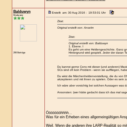
Balduwyn
Erstellt am: 30 Aug 2016 : 19:53:01 Uhr
Moderator
Zitat:
Original erstellt von: Anselm
Zitat:
Original erstellt von: Balduwyn
1. Ebene. I
Es geht um eine Heldengeschichte. Ganz gr
266 Beiträge
Hintergrund wird gespielt. Jeder der daran Te
Du kannst gerne Cons mit dieser (und anderen) Maxi
SCs sind oft kein Problem - wenn sie auffliegen, hab
Du wirst die Märchenheldenvorstellung, die du von 
akzeptieren und mit ihnen zu spielen. Oder es sein z
Ich wäre aber vorsichtig bei solchen Aussagen was 
Ansonsten: (wer hätte gedacht dass ich das mal sa
Öööööööhhhh...
Was für ein Erheben eines allgemeingültigen Ans
Weil. Wenn die anderen ihre LARP-Realität so mi